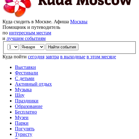
Куда сходить в Москве. Афиша
Москвы
Помощник и путеводитель
по
интересным местам
и
лучшим событиям
Куда пойти
сегодня
завтра
в выходные
в этом месяце
Выставки
Фестивали
С детьми
Активный отдых
Музыка
Шоу
Праздники
Образование
Бесплатно
Музеи
Парки
Погулять
Туристу