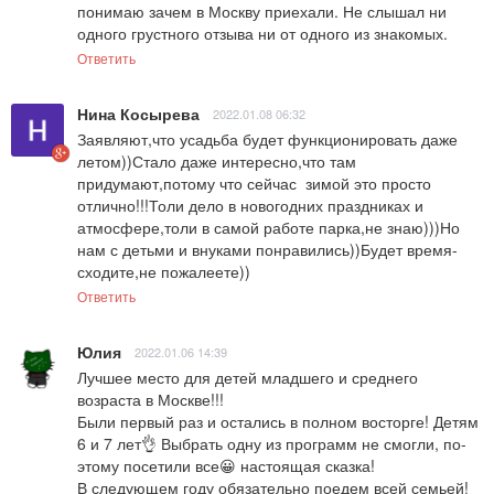
понимаю зачем в Москву приехали. Не слышал ни 
одного грустного отзыва ни от одного из знакомых.
Ответить
Нина Косырева
2022.01.08 06:32
Заявляют,что усадьба будет функционировать даже 
летом))Стало даже интересно,что там 
придумают,потому что сейчас  зимой это просто 
отлично!!!Толи дело в новогодних праздниках и 
атмосфере,толи в самой работе парка,не знаю)))Но 
нам с детьми и внуками понравились))Будет время-
сходите,не пожалеете))
Ответить
Юлия
2022.01.06 14:39
Лучшее место для детей младшего и среднего 
возраста в Москве!!!

Были первый раз и остались в полном восторге! Детям 
6 и 7 лет👌 Выбрать одну из программ не смогли, по-
этому посетили все😀 настоящая сказка!

В следующем году обязательно поедем всей семьей!