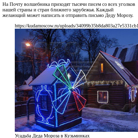
На Почту волшебника приходят тысячи писем со всех уголков
нашей страны и стран ближнего зарубежья. Каждый
желающий может написать и отправить письмо Деду Морозу.
https://kudamoscow.ru/uploads/34099b35b8da803a27e5331cb
Усадьба Деда Мороза в Кузьминках