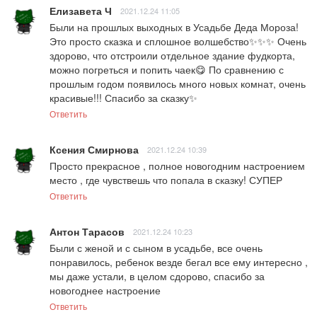
Елизавета Ч
2021.12.24 11:05
Были на прошлых выходных в Усадьбе Деда Мороза! 
Это просто сказка и сплошное волшебство✨✨✨ Очень 
здорово, что отстроили отдельное здание фудкорта, 
можно погреться и попить чаек😋 По сравнению с 
прошлым годом появилось много новых комнат, очень 
красивые!!! Спасибо за сказку✨
Ответить
Ксения Смирнова
2021.12.24 10:39
Просто прекрасное , полное новогодним настроением 
место , где чувствешь что попала в сказку! СУПЕР
Ответить
Антон Тарасов
2021.12.24 10:23
Были с женой и с сыном в усадьбе, все очень 
понравилось, ребенок везде бегал все ему интересно , 
мы даже устали, в целом сдорово, спасибо за 
новогоднее настроение
Ответить