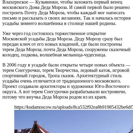
Влахернское — Кузьминки, чтобы заложить первый венец
московского Дома Деда Мороза. И самой первой было решено
построить Почту Деда Мороза, чтобы каждый мог написать
письмо и рассказать о своих желаниях. Так и началась история
усадьбы зимнего волшебника в столице нашей родины.
Уже через год состоялось торжественное открытие
Московской усадьбы Деда Мороза. Деду Морозу сразу был
передан ключ от его новых владений, где были построены
терем Деда Мороза, почта Деда Мороза, сооружены сказочный
колодец, подкова, волшебная мельница-чудесница.
В 2006 году в усадьбе были открыты четыре новых объекта —
терем Снегурочки, терем Творчества, ледовый каток, игровой
спортивный городок, Тропа сказок. Архитектурный стиль
усадьбы очень отличается от традиционного московского.
Проект создавали архитекторы и художники Юго-Восточного
округа. А вот терем Снегурочки разрабатывали костромичи,
потому что внучка Деда Мороза родом из их краев.
https://kudamoscow.ru/uploads/8ca532f92ea8b91985432be6df