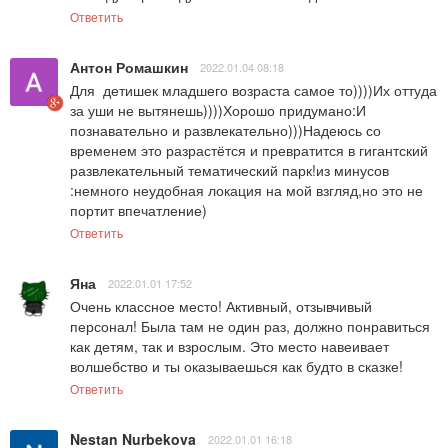
Ответить
Антон Ромашкин
2022.01.04 08:18
Для  детишек младшего возраста самое то))))Их оттуда 
за уши не вытянешь))))Хорошо придумано:И 
познавательно и развлекательно)))Надеюсь со 
временем это разрастётся и превратится в гигантский 
развлекательный тематический парк!из минусов 
:немного неудобная локация на мой взгляд,но это не 
портит впечатление)
Ответить
Яна
2022.01.01 17:52
Очень классное место! Активный, отзывчивый 
персонал! Была там не один раз, должно понравиться 
как детям, так и взрослым. Это место навеивает 
волшебство и ты оказываешься как будто в сказке!
Ответить
Nestan Nurbekova
2022.01.01 16:18