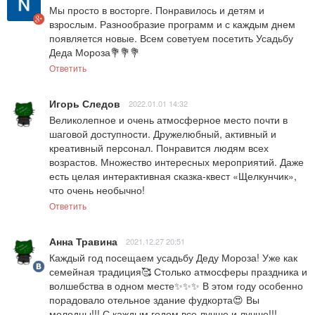
Мы просто в восторге. Понравилось и детям и 
взрослым. Разнообразие программ и с каждым днем 
появляется новые. Всем советуем посетить Усадьбу 
Деда Мороза💐💐💐
Ответить
Игорь Следов
2022.01.01 14:32
Великолепное и очень атмосферное место почти в 
шаговой доступности. Дружелюбный, активный и 
креативный персонал. Понравится людям всех 
возрастов. Множество интересных мероприятий. Даже 
есть целая интерактивная сказка-квест «Щелкунчик», 
что очень необычно!
Ответить
Анна Травина
2021.12.27 20:51
Каждый год посещаем усадьбу Деду Мороза! Уже как 
семейная традиция🥰 Столько атмосферы праздника и 
волшебства в одном месте✨✨✨ В этом году особенно 
порадовало отельное здание фудкорта😍 Вы 
молодцы!!! С каждым годом все лучше и лучше!!!