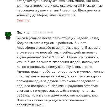
вот детям тут не заскучать !!!!!Очень много, что есть 
для них интересного и рзвлекательного!!! И сказочные 
персонажи и увлекательный квест про Щелкунчика и 
конечно Дед Мороз)))Дети в восторге!
Ответить
Полина
2021.12.22 10:07
Была в усадьбе после реконструкции неделю назад. 
Ходила вместе с мужем и ребенком 5-и лет. 
Атмосфера в усадьбе изменилась в корне. Бываем в 
этом месте не первый год, и сейчас действительно 
видна разница: "До" и "После".  Очень понравилось, 
что не было большого скопления людей, потому что 
лично я отношусь к этому вопросу очень строго. 
Администрация работает оперативно и умело, именно 
поэтому толпы нигде не наблюдалось, хотя экскурсии 
проходили одна за другой. Это очень обрадовало и 
подняло настроение. Нас очень радостно встретил 
снеговичок-экскурсовод, вовлёк в сказку не только 
ребёнка, но и меня и даже мужа, что поразительно. 
Впечатления после усадьбы исключительно 
положительные!!! 
