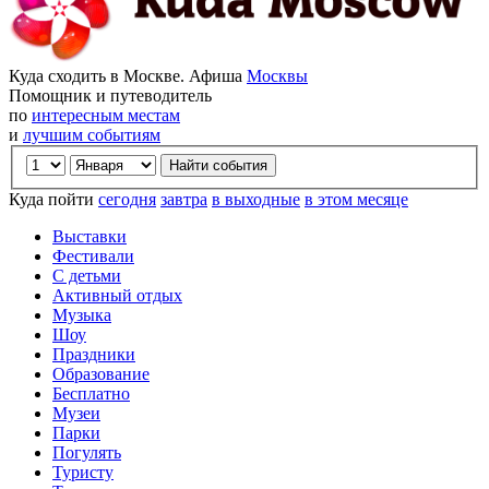
Куда сходить в Москве. Афиша
Москвы
Помощник и путеводитель
по
интересным местам
и
лучшим событиям
Куда пойти
сегодня
завтра
в выходные
в этом месяце
Выставки
Фестивали
С детьми
Активный отдых
Музыка
Шоу
Праздники
Образование
Бесплатно
Музеи
Парки
Погулять
Туристу