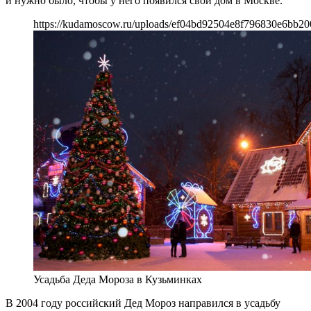
и нужно было, чтобы у него появился свой дом в Москве.
https://kudamoscow.ru/uploads/ef04bd92504e8f796830e6bb20
Усадьба Деда Мороза в Кузьминках
В 2004 году российский Дед Мороз направился в усадьбу