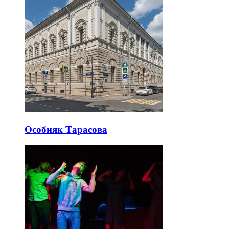
Особняк Тарасова