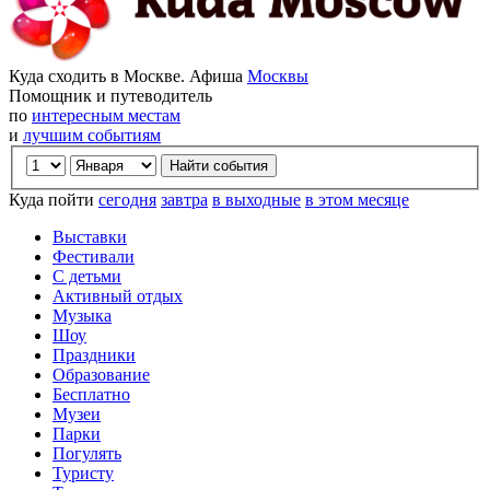
Куда сходить в Москве. Афиша
Москвы
Помощник и путеводитель
по
интересным местам
и
лучшим событиям
Куда пойти
сегодня
завтра
в выходные
в этом месяце
Выставки
Фестивали
С детьми
Активный отдых
Музыка
Шоу
Праздники
Образование
Бесплатно
Музеи
Парки
Погулять
Туристу