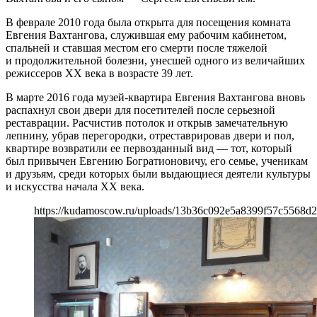
В феврале 2010 года была открыта для посещения комната
Евгения Вахтангова, служившая ему рабочим кабинетом,
спальней и ставшая местом его смерти после тяжелой
и продолжительной болезни, унесшей одного из величайших
режиссеров XX века в возрасте 39 лет.
В марте 2016 года музей-квартира Евгения Вахтангова вновь
распахнул свои двери для посетителей после серьезной
реставрации. Расчистив потолок и открыв замечательную
лепнину, убрав перегородки, отреставрировав двери и пол,
квартире возвратили ее первозданный вид — тот, который
был привычен Евгению Богратионовичу, его семье, ученикам
и друзьям, среди которых были выдающиеся деятели культуры
и искусства начала ХХ века.
https://kudamoscow.ru/uploads/13b36c092e5a8399f57c5568d2