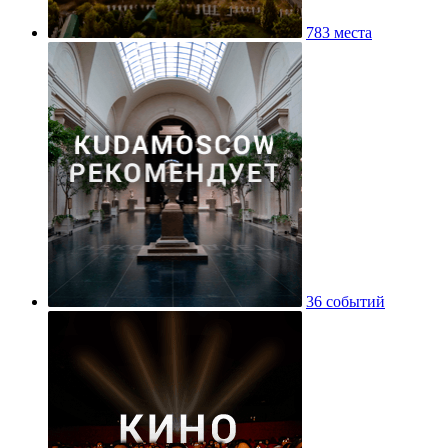
783 места
36 событий