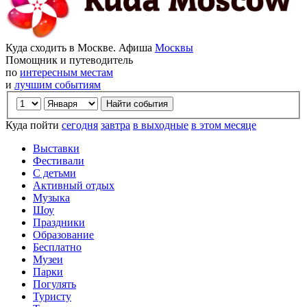
Куда сходить в Москве. Афиша
Москвы
Помощник и путеводитель
по
интересным местам
и
лучшим событиям
Куда пойти
сегодня
завтра
в выходные
в этом месяце
Выставки
Фестивали
С детьми
Активный отдых
Музыка
Шоу
Праздники
Образование
Бесплатно
Музеи
Парки
Погулять
Туристу