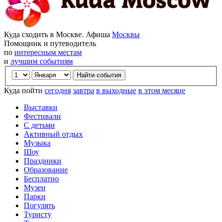
Куда сходить в Москве. Афиша
Москвы
Помощник и путеводитель
по
интересным местам
и
лучшим событиям
Куда пойти
сегодня
завтра
в выходные
в этом месяце
Выставки
Фестивали
С детьми
Активный отдых
Музыка
Шоу
Праздники
Образование
Бесплатно
Музеи
Парки
Погулять
Туристу