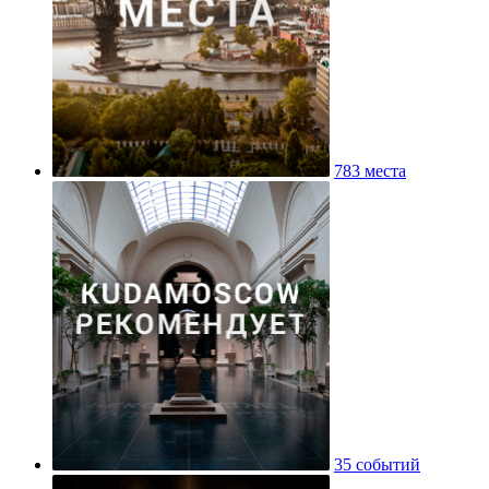
783 места
35 событий