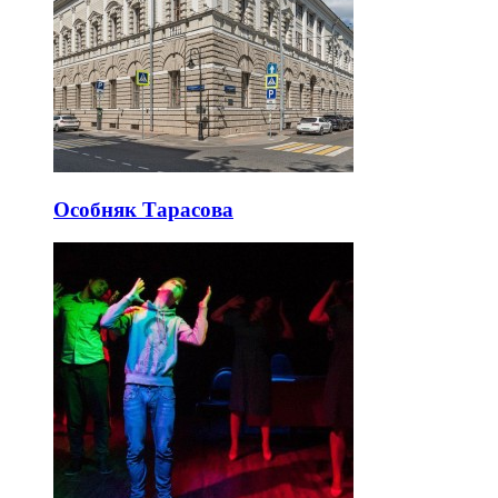
Особняк Тарасова