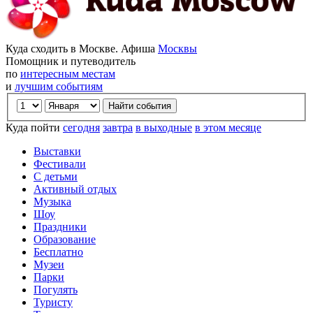
Куда сходить в Москве. Афиша
Москвы
Помощник и путеводитель
по
интересным местам
и
лучшим событиям
Куда пойти
сегодня
завтра
в выходные
в этом месяце
Выставки
Фестивали
С детьми
Активный отдых
Музыка
Шоу
Праздники
Образование
Бесплатно
Музеи
Парки
Погулять
Туристу