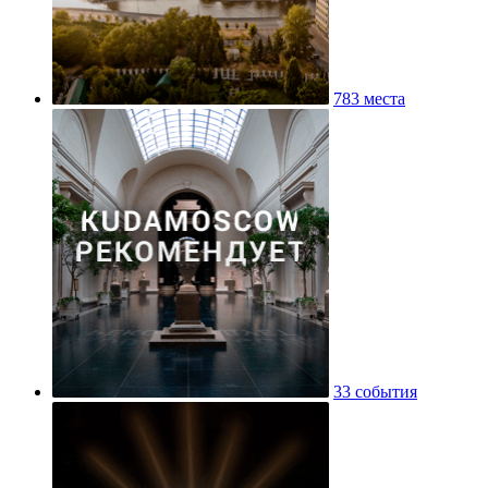
783 места
33 события