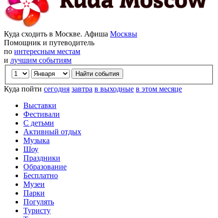
Куда сходить в Москве. Афиша
Москвы
Помощник и путеводитель
по
интересным местам
и
лучшим событиям
Куда пойти
сегодня
завтра
в выходные
в этом месяце
Выставки
Фестивали
С детьми
Активный отдых
Музыка
Шоу
Праздники
Образование
Бесплатно
Музеи
Парки
Погулять
Туристу