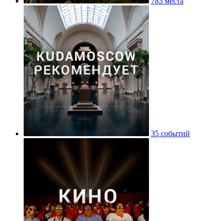
783 места
35 событий