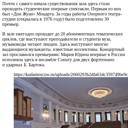
Почти с самого начала существования зала здесь стали
проходить студенческие оперные спектакли. Первым из них
был «Дон Жуан» Моцарта. За годы работы Оперного театра-
студии (открылась в 1976 году) было подготовлено 30
премьер.
В зале ежегодно проходит до 20 абонементных тематических
циклов, где выступают преподаватели и студенты вуза,
музыковеды читают лекции. Здесь выступают многие
выдающиеся музыканты, известные коллективы. Концертный
зал прославился премьерами: Мария Юдина впервые в России
исполняла здесь в ансамбле Сонату для двух фортепиано
и ударных Б. Бартока.
https://kudamoscow.ru/uploads/2660293b2dfa634c359749be9c