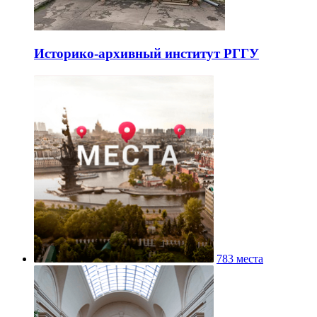
Историко-архивный институт РГГУ
783 места