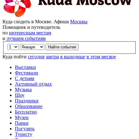
Куда сходить в Москве. Афиша
Москвы
Помощник и путеводитель
по
интересным местам
и
лучшим событиям
Куда пойти
сегодня
завтра
в выходные
в этом месяце
Выставки
Фестивали
С детьми
Активный отдых
Музыка
Шоу
Праздники
Образование
Бесплатно
Музеи
Парки
Погулять
Туристу