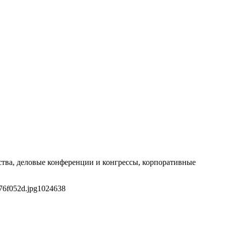
тва, деловые конференции и конгрессы, корпоративные
76f052d.jpg
1024
638