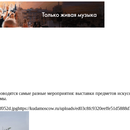
одятся самые разные мероприятия: выставки предметов искусс
умы.
f052d.jpg
https://kudamoscow.ru/uploads/ed03c8fc9320eeffe51d5888d