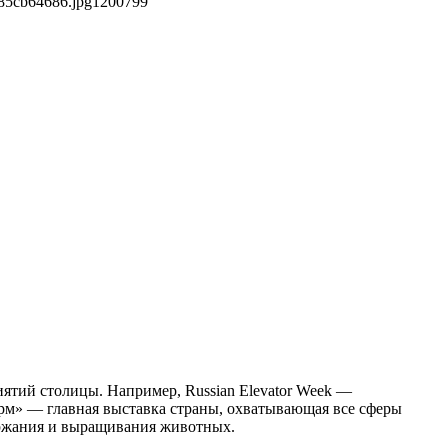
85cb64686.jpg
1200
799
тий столицы. Например, Russian Elevator Week —
рм» — главная выставка страны, охватывающая все сферы
ержания и выращивания животных.