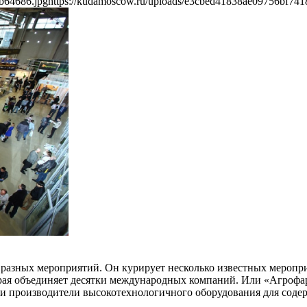
b64686.jpg
https://kudamoscow.ru/uploads/e3cbed41838ae09756bf741
зных мероприятий. Он курирует несколько известных мероприя
рая объединяет десятки международных компаний. Или «Агрофа
 и производители высокотехнологичного оборудования для сод