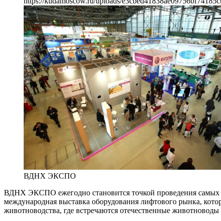
https://kudamoscow.ru/uploads/e3cbed41838ae09756bf74185c
ВДНХ ЭКСПО
ВДНХ ЭКСПО ежегодно становится точкой проведения самых ра
международная выставка оборудования лифтового рынка, кото
животноводства, где встречаются отечественные животноводы