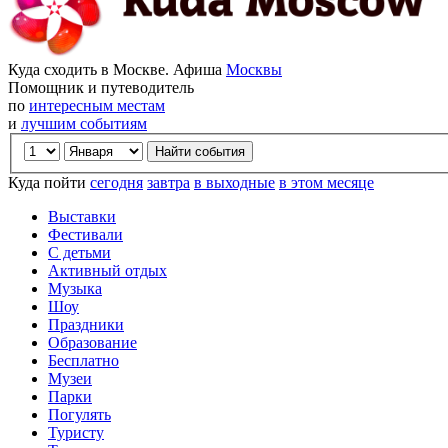
Куда сходить в Москве. Афиша
Москвы
Помощник и путеводитель
по
интересным местам
и
лучшим событиям
Куда пойти
сегодня
завтра
в выходные
в этом месяце
Выставки
Фестивали
С детьми
Активный отдых
Музыка
Шоу
Праздники
Образование
Бесплатно
Музеи
Парки
Погулять
Туристу