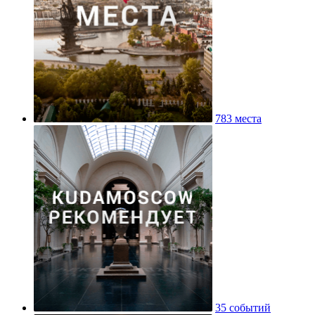
783 места
35 событий