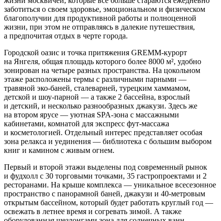
жизни москвичей, которые все больше стараются ежедневно
заботиться о своем здоровье, эмоциональном и физическом
благополучии для продуктивной работы и полноценной
жизни, при этом не отправляясь в далекие путешествия,
а предпочитая отдых в черте города.
Городской оазис и точка притяжения GREMM-курорт
на Янгеля, общая площадь которого более 8000 м², удобно
зонирован на четыре разных пространства. На цокольном
этаже расположены термы с различными парными —
травяной эко-баней, сталеварней, турецким хаммамом,
детской и шоу-парной — а также 2 бассейна, взрослый
и детский, и несколько разнообразных джакузи. Здесь же
на втором ярусе — уютная SPA-зона с массажными
кабинетами, комнатой для экспресс фут-массажа
и косметологией. Отдельный интерес представляет особая
зона релакса и уединения — библиотека с большим выбором
книг и камином с живым огнем.
Первый и второй этажи выделены под современный рынок
и фудхолл с 30 торговыми точками, 35 гастропроектами и 2
ресторанами. На крыше комплекса — уникальное всесезонное
пространство с панорамной баней, джакузи и 40-метровым
открытым бассейном, который будет работать круглый год —
освежать в летнее время и согревать зимой. А также
оборудованная шезлонгами зона для солнечных ванн.