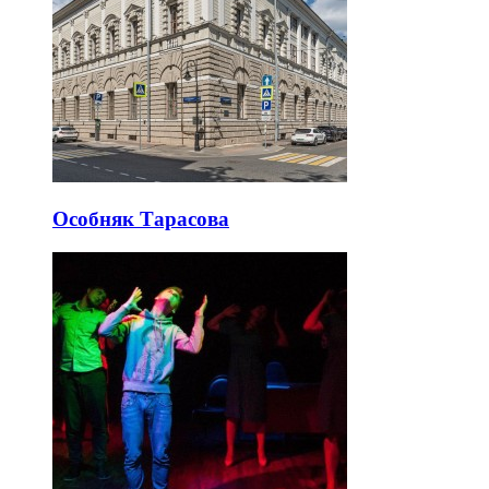
Особняк Тарасова