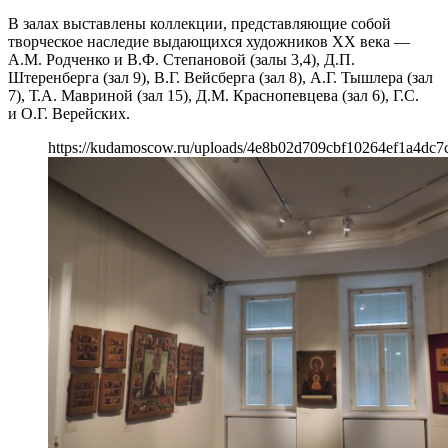
В залах выставлены коллекции, представляющие собой
творческое наследие выдающихся художников ХХ века —
А.М. Родченко и В.Ф. Степановой (залы 3,4), Д.П.
Штеренберга (зал 9), В.Г. Вейсберга (зал 8), А.Г. Тышлера (зал
7), Т.А. Мавриной (зал 15), Д.М. Краснопевцева (зал 6), Г.С.
и О.Г. Верейских.
https://kudamoscow.ru/uploads/4e8b02d709cbf10264ef1a4dc7c