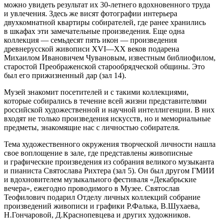
можно увидеть результат их 30-летнего вдохновенного труда
и увлечения. Здесь же висят фотографии интерьера
двухкомнатной квартиры собирателей, где ранее хранились
в шкафах эти замечательные произведения. Еще одна
коллекция — семьдесят пять икон — произведения
древнерусской живописи XVI—ХХ веков подарена
Михаилом Ивановичем Чувановым, известным библиофилом,
старостой Преображенской старообрядческой общины. Это
был его прижизненный дар (зал 14).
Музей знакомит посетителей и с такими коллекциями,
которые собирались в течение всей жизни представителями
российской художественной и научной интеллигенции. В них
входят не только произведения искусств, но и мемориальные
предметы, знакомящие нас с личностью собирателя.
Тема художественного окружения творческой личности нашла
свое воплощение в зале, где представлены живописные
и графические произведения из собрания великого музыканта
и пианиста Святослава Рихтера (зал 5). Он был другом ГМИИ
и вдохновителем музыкального фестиваля «Декабрьские
вечера», ежегодно проводимого в Музее. Святослав
Теофилович подарил Отделу личных коллекций собрание
произведений живописи и графики Р.Фалька, В.Шухаева,
Н.Гончаровой, Д.Краснопевцева и других художников.