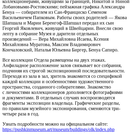
коллекционерами, живущими за границей, Никитой и Ниной
Лобановыми-Ростовскими; пейзажная графика Александра
Бенуа — собирателем из Сан-Франциско Семеном
Васильевичем Папковым. Работы своих родителей — Якова
Шапшала и Марии Беренгоф-Шапшал передал их сын
Георгий Яковлевич, живущий в Швейцарии. Внесли свою
лепту в собрание Музея и дарители отдельных
произведений — Вера Михайловна Исаева, Ксения
Михайловна Муратова, Максим Владимирович
Кончаловский, Наталья Юльевна Биргер, Бенуа Сапиро.
Все коллекции Отдела размещены на двух этажах.
Анфиладное расположение залов связывает все собрания,
подчиняя их строгой экспозиционной последовательности.
Переходя из зала в зал, зритель знакомится со спецификой
каждой коллекции и особенностями художественного
пространства, созданного собирателями. Знакомство
с личностями коллекционеров дополняется фотографиями
и документами. В отдельных случаях воспроизводятся
фрагменты экспозиции владельца. Графические разделы,
по правилам музейного экспонирования, сменяются три-
четыре раза в год.
Узнать подробности можно на официальном сайте:
https://pushkinmuseum.art/museum/buildings/olk/index.php