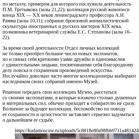
по металлу, примером для которого послужила деятельность
П.М. Третьякова (залы 21,22); коллекция русской живописи
конца ХIХ — ХХ веков ленинградского профессора А.Н.
Рамма (залы 10,11); собрание бронзовой анималистической
скульптуры иностранных и русских мастеров ХIХ века,
полковника ветеринарной службы Е.С. Степанова (залы 16–
22).
За время своей деятельности Отдел личных коллекций
не только приобрел большое число новых экспонатов,
но и связал себя крепкими узами дружбы и единомыслия
с удивительными людьми, посвятившими себя благородному
делу поиска и сохранения произведений искусства.
Неслучайно довольно часто многие коллекционеры выбирают
наследником своих собраний именно Музей.
Решение передать свои коллекции Музею, расстаться
со своими экспонатами, в которые вложено столько душевных
и материальных сил, обычно приходит к собирателю не сразу.
Волнение за будущее коллекции, беспокойство по поводу
ее сохранности и целостности заставляет серьезно задуматься
о дальнейшем ее судьбе.
https://kudamoscow.ru/uploads/5c8818e80a98fbb9711a481424f