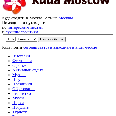
Куда сходить в Москве. Афиша
Москвы
Помощник и путеводитель
по
интересным местам
и
лучшим событиям
Куда пойти
сегодня
завтра
в выходные
в этом месяце
Выставки
Фестивали
С детьми
Активный отдых
Музыка
Шоу
Праздники
Образование
Бесплатно
Музеи
Парки
Погулять
Туристу