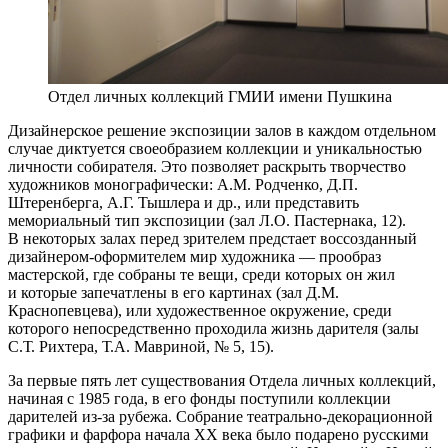
Отдел личных коллекций ГМИИ имени Пушкина
Дизайнерское решение экспозиции залов в каждом отдельном
случае диктуется своеобразием коллекции и уникальностью
личности собирателя. Это позволяет раскрыть творчество
художников монографически: А.М. Родченко, Д.П.
Штеренберга, А.Г. Тышлера и др., или представить
мемориальный тип экспозиции (зал Л.О. Пастернака, 12).
В некоторых залах перед зрителем предстает воссозданный
дизайнером-оформителем мир художника — прообраз
мастерской, где собраны те вещи, среди которых он жил
и которые запечатлены в его картинах (зал Д.М.
Краснопевцева), или художественное окружение, среди
которого непосредственно проходила жизнь дарителя (залы
С.Т. Рихтера, Т.А. Мавриной, № 5, 15).
За первые пять лет существования Отдела личных коллекций,
начиная с 1985 года, в его фонды поступили коллекции
дарителей из-за рубежа. Собрание театрально-декорационной
графики и фарфора начала XX века было подарено русскими