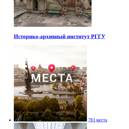
Историко-архивный институт РГГУ
783 места