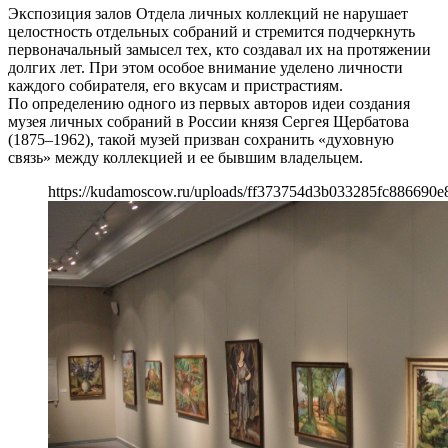
Экспозиция залов Отдела личных коллекций не нарушает
целостность отдельных собраний и стремится подчеркнуть
первоначальный замысел тех, кто создавал их на протяжении
долгих лет. При этом особое внимание уделено личности
каждого собирателя, его вкусам и пристрастиям.
По определению одного из первых авторов идеи создания
музея личных собраний в России князя Сергея Щербатова
(1875–1962), такой музей призван сохранить «духовную
связь» между коллекцией и ее бывшим владельцем.
https://kudamoscow.ru/uploads/ff373754d3b033285fc886690e