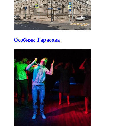
Особняк Тарасова