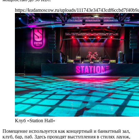
https://kudamoscow.ru/uploads/111743e34743cdf6ccbd7f40b9
Клуб «Station Hall»
Помещение используется как концертный и банкетный зал,
клуб, бар, паб. Здесь проходят выступления в стилях лаунж,