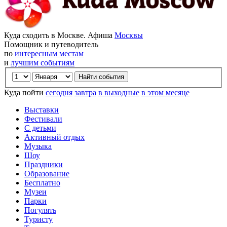
Куда сходить в Москве. Афиша
Москвы
Помощник и путеводитель
по
интересным местам
и
лучшим событиям
Куда пойти
сегодня
завтра
в выходные
в этом месяце
Выставки
Фестивали
С детьми
Активный отдых
Музыка
Шоу
Праздники
Образование
Бесплатно
Музеи
Парки
Погулять
Туристу