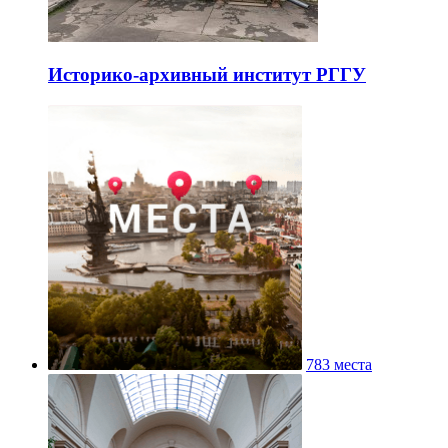
Историко-архивный институт РГГУ
783 места