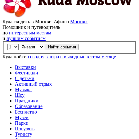
Куда сходить в Москве. Афиша
Москвы
Помощник и путеводитель
по
интересным местам
и
лучшим событиям
Куда пойти
сегодня
завтра
в выходные
в этом месяце
Выставки
Фестивали
С детьми
Активный отдых
Музыка
Шоу
Праздники
Образование
Бесплатно
Музеи
Парки
Погулять
Туристу