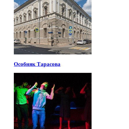
Особняк Тарасова