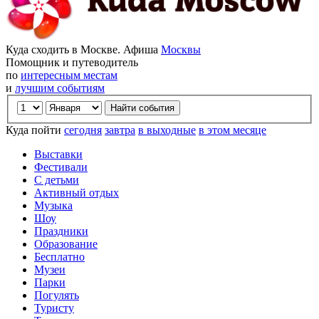
Куда сходить в Москве. Афиша
Москвы
Помощник и путеводитель
по
интересным местам
и
лучшим событиям
Куда пойти
сегодня
завтра
в выходные
в этом месяце
Выставки
Фестивали
С детьми
Активный отдых
Музыка
Шоу
Праздники
Образование
Бесплатно
Музеи
Парки
Погулять
Туристу