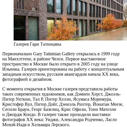
Галерея Гари Татинцяна
Первоначально Gary Tatintsian Gallery открылась в 1999 году
на Манхэттене, в районе Челси. Первое выставочное
пространство в Москве было открыто в 2005 году на улице
Ильинка. Галерея ориентирована на работу с концептуальным
западным искусством, русским авангардом начала XX века,
фотографией и дизайном.
С момента открытия в Москве галерея представила работы
таких современных художников, как Дэмиен Херст, Джоэль-
Питер Уиткин, Тал Р, Питер Хелли, Ясумаса Моримура,
Кристофер Вул, Питер Дойг, Дэниэль Рихтер, Йонатан Меезе,
Сесили Браун, Георг Базелиц, Крис Офили, Тони Мателли
и Джордж Кондо. В галерее также проходили выставки
фотографов ХХ века: Уиджи, Александра Родченко, Ласло
Мохой-Надя и Хельмара Лерского.