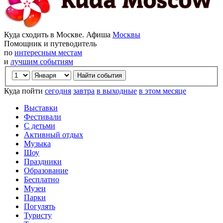
Куда сходить в Москве. Афиша
Москвы
Помощник и путеводитель
по
интересным местам
и
лучшим событиям
Куда пойти
сегодня
завтра
в выходные
в этом месяце
Выставки
Фестивали
С детьми
Активный отдых
Музыка
Шоу
Праздники
Образование
Бесплатно
Музеи
Парки
Погулять
Туристу