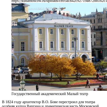
https://kudamoscow.ru/uploads/c895ac842c92719a87288162c1
Государственный академический Малый театр
В 1824 году архитектор В.О. Бове перестроил для театра
особняк купца Варгина и драматическая часть Московской