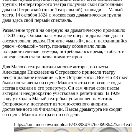
труппы Императорского театра получила свой постоянный
дом на Петровской (ныне Театральной) площади — Малый
театр. 14 октября 1824 г. московская драматическая труппа
дала здесь свой первый спектакль.
Разделение трупп на оперную на драматическую произошло
в 1803 году. Однако на самом деле опера и драма еще долго
соседствовали рядом. Понятие «малый», как и находившийся
рядом «большой» театр, поначалу обозначало лишь
их сравнительные размеры, потребовалось время, чтобы эти
определения стали названиями театров.
Для Малого театра писали многие авторы, но пьесы
Александра Николаевича Островского принесли театру
неофициальное название «Дом Островского». Все его 48 пьес
были поставлены на сцене Малого театра и в разные годы
всегда входили в его репертуар. Он сам читал свои пьесы
актерам и неоднократно участвовал в репетициях. В 1929
году у входа в Малый театр был установлен памятник
Островскому, постамент из темно-зеленого диорита,
доставленного из Финляндии. Пьесы драматурга не сходят
со сцены Малого театра и по сей день.
https://kudamoscow.ru/uploads/3339847676c0698b425ace1ea1