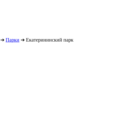
➔
Парки
➔
Екатерининский парк