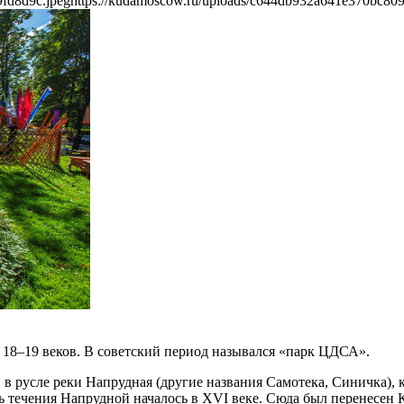
fd8d9c.jpeg
https://kudamoscow.ru/uploads/c644db932a641e370bc80
 18–19 веков. В советский период назывался «парк ЦДСА».
 в русле реки Напрудная (другие названия Самотека, Синичка),
 течения Напрудной началось в XVI веке. Сюда был перенесен 