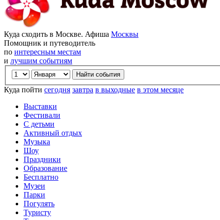
Куда сходить в Москве. Афиша
Москвы
Помощник и путеводитель
по
интересным местам
и
лучшим событиям
Куда пойти
сегодня
завтра
в выходные
в этом месяце
Выставки
Фестивали
С детьми
Активный отдых
Музыка
Шоу
Праздники
Образование
Бесплатно
Музеи
Парки
Погулять
Туристу