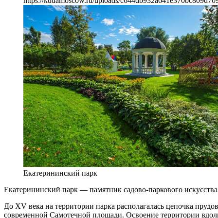
https://kudamoscow.ru/uploads/c644db932a641e370bc809d709
Екатерининский парк
Екатерининский парк — памятник садово-паркового искусства
До XV века на территории парка располагалась цепочка прудов
современной Самотечной площади. Освоение территории вдоль