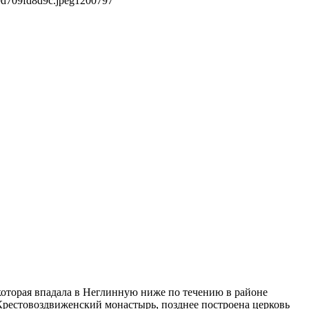
9d709fd8d9c.jpeg
1200
797
 которая впадала в Неглинную ниже по течению в районе
Крестовоздвиженский монастырь, позднее построена церковь