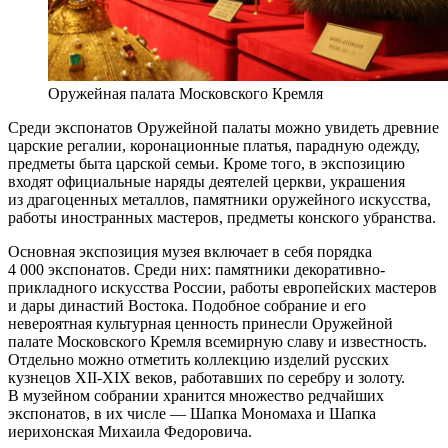
Оружейная палата Московского Кремля
Среди экспонатов Оружейной палаты можно увидеть древние
царские регалии, коронационные платья, парадную одежду,
предметы быта царской семьи. Кроме того, в экспозицию
входят официальные наряды деятелей церкви, украшения
из драгоценных металлов, памятники оружейного искусства,
работы иностранных мастеров, предметы конского убранства.
Основная экспозиция музея включает в себя порядка
4 000 экспонатов. Среди них: памятники декоративно-
прикладного искусства России, работы европейских мастеров
и дары династий Востока. Подобное собрание и его
невероятная культурная ценность принесли Оружейной
палате Московского Кремля всемирную славу и известность.
Отдельно можно отметить коллекцию изделий русских
кузнецов XII-XIX веков, работавших по серебру и золоту.
В музейном собрании хранится множество редчайших
экспонатов, в их числе — Шапка Мономаха и Шапка
иерихонская Михаила Федоровича.