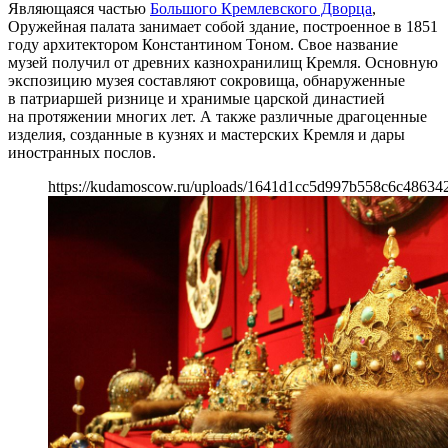
Являющаяся частью
Большого Кремлевского Дворца
,
Оружейная палата занимает собой здание, построенное в 1851
году архитектором Константином Тоном. Свое название
музей получил от древних казнохранилищ Кремля. Основную
экспозицию музея составляют сокровища, обнаруженные
в патриаршей ризнице и хранимые царской династией
на протяжении многих лет. А также различные драгоценные
изделия, созданные в кузнях и мастерских Кремля и дары
иностранных послов.
https://kudamoscow.ru/uploads/1641d1cc5d997b558c6c48634