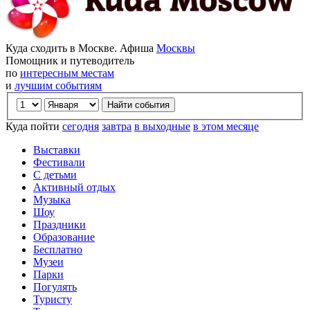
Куда сходить в Москве. Афиша
Москвы
Помощник и путеводитель
по
интересным местам
и
лучшим событиям
Куда пойти
сегодня
завтра
в выходные
в этом месяце
Выставки
Фестивали
С детьми
Активный отдых
Музыка
Шоу
Праздники
Образование
Бесплатно
Музеи
Парки
Погулять
Туристу