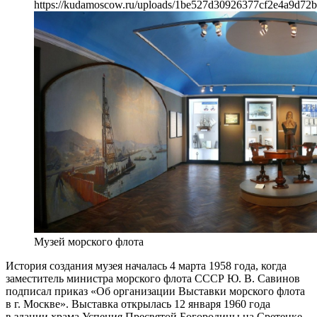
https://kudamoscow.ru/uploads/1be527d30926377cf2e4a9d72b
Музей морского флота
История создания музея началась 4 марта 1958 года, когда
заместитель министра морского флота СССР Ю. В. Савинов
подписал приказ «Об организации Выставки морского флота
в г. Москве». Выставка открылась 12 января 1960 года
в здании храма Успения Пресвятой Богородицы на Сретенке.