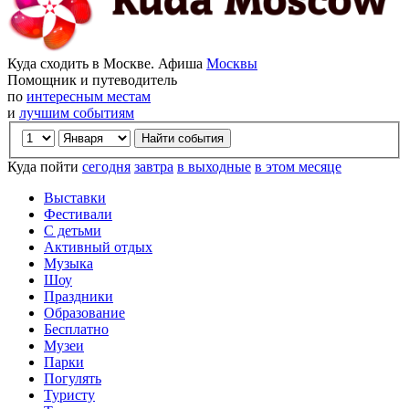
Куда сходить в Москве. Афиша
Москвы
Помощник и путеводитель
по
интересным местам
и
лучшим событиям
Куда пойти
сегодня
завтра
в выходные
в этом месяце
Выставки
Фестивали
С детьми
Активный отдых
Музыка
Шоу
Праздники
Образование
Бесплатно
Музеи
Парки
Погулять
Туристу