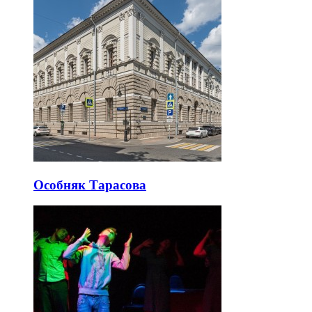
Особняк Тарасова