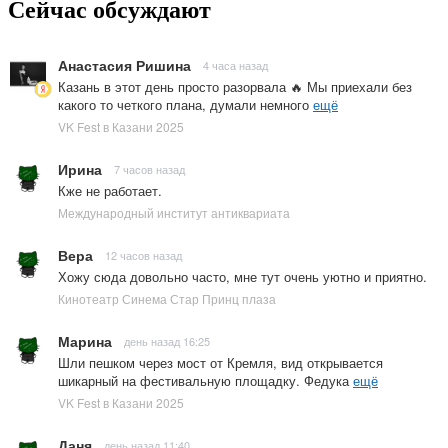
Сейчас обсуждают
Анастасия Ришина
4 часа назад
Казань в этот день просто разорвала 🔥 Мы приехали без
какого то четкого плана, думали немного
ещё
VK Fest в Казани 2025
Ирина
7 часов назад
Кже не работает.
Международный институт антиквариата
Вера
12 часов назад
Хожу сюда довольно часто, мне тут очень уютно и приятно.
Кинотеатр Синема Стар Принц плаза
Марина
день назад 16:25
Шли пешком через мост от Кремля, вид открывается
шикарный на фестивальную площадку. Федука
ещё
VK Fest в Казани 2025
Даня
день назад 11:40