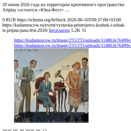
20 июня 2026 года на территории креативного пространства
Artplay состоится «Юна-Фест» …
0
RUB
https://schema.org/InStock
2026-06-10T09:37:00+03:00
https://kudamoscow.ru/event/vystavka-pristrojstvo-koshek-i-sobak-
iz-prijuta-juna-fest-2026/
Бесплатно
5.2K
31
https://kudamoscow.ru/image/255/255/uploads/114863e76499
https://kudamoscow.ru/image/255/255/uploads/114863e76499