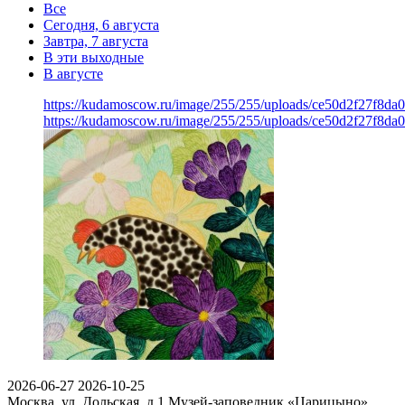
Все
Сегодня, 6 августа
Завтра, 7 августа
В эти выходные
В августе
https://kudamoscow.ru/image/255/255/uploads/ce50d2f27f8d
https://kudamoscow.ru/image/255/255/uploads/ce50d2f27f8d
2026-06-27
2026-10-25
Москва, ул. Дольская, д.1
Музей-заповедник «Царицыно»