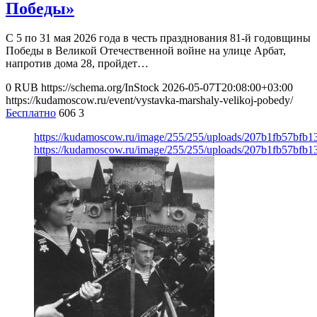
Победы»
С 5 по 31 мая 2026 года в честь празднования 81-й годовщины
Победы в Великой Отечественной войне на улице Арбат,
напротив дома 28, пройдет…
0
RUB
https://schema.org/InStock
2026-05-07T20:08:00+03:00
https://kudamoscow.ru/event/vystavka-marshaly-velikoj-pobedy/
Бесплатно
606
3
https://kudamoscow.ru/image/255/255/uploads/207b1fb57bfb
https://kudamoscow.ru/image/255/255/uploads/207b1fb57bfb