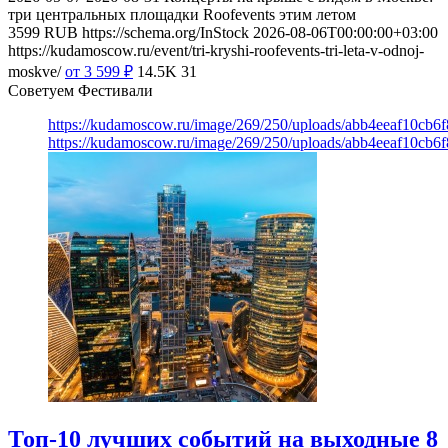
три центральных площадки Roofevents этим летом
3599
RUB
https://schema.org/InStock
2026-08-06T00:00:00+03:00
https://kudamoscow.ru/event/tri-kryshi-roofevents-tri-leta-v-odnoj-
moskve/
от 3 599
₽
14.5K
31
Советуем Фестивали
https://kudamoscow.ru/image/269/250/uploads/abb4eeaf10cb
https://kudamoscow.ru/image/269/250/uploads/abb4eeaf10cb
Топ-10 лучших событий на выходные 8