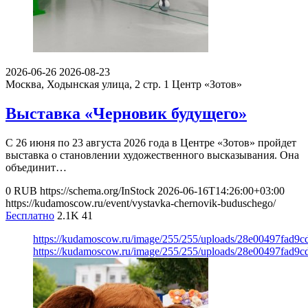
2026-06-26
2026-08-23
Москва, Ходынская улица, 2 стр. 1
Центр «Зотов»
Выставка «Черновик будущего»
С 26 июня по 23 августа 2026 года в Центре «Зотов» пройдет
выставка о становлении художественного высказывания. Она
объединит…
0
RUB
https://schema.org/InStock
2026-06-16T14:26:00+03:00
https://kudamoscow.ru/event/vystavka-chernovik-buduschego/
Бесплатно
2.1K
41
https://kudamoscow.ru/image/255/255/uploads/28e00497fad9
https://kudamoscow.ru/image/255/255/uploads/28e00497fad9