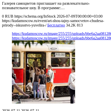
Галерея самоцветов приглашает на развлекательно-
познавательное шоу. В программе:…
0
RUB
https://schema.org/InStock
2026-07-09T00:00:00+03:00
https://kudamoscow.ru/event/art-shou-tajny-samocvetov-chudesa-
prirody--iskusstvo-yuvelira-/
Бесплатно
34.2K
813
https://kudamoscow.ru/image/255/255/uploads/bbe6a2aa0812
https://kudamoscow.ru/image/255/255/uploads/bbe6a2aa0812
2026-07-11
2026-07-11