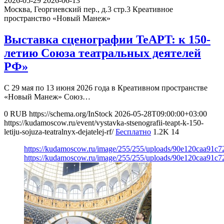
2026-05-29
2026-06-13
Москва, Георгиевский пер., д.3 стр.3
Креативное
пространство «Новый Манеж»
Выставка сценографии TeAPT: к 150-
летию Союза театральных деятелей
РФ»
С 29 мая по 13 июня 2026 года в Креативном пространстве
«Новый Манеж» Союз…
0
RUB
https://schema.org/InStock
2026-05-28T09:00:00+03:00
https://kudamoscow.ru/event/vystavka-stsenografii-teapt-k-150-
letiju-sojuza-teatralnyx-dejatelej-rf/
Бесплатно
1.2K
14
https://kudamoscow.ru/image/255/255/uploads/90e120caa91c
https://kudamoscow.ru/image/255/255/uploads/90e120caa91c