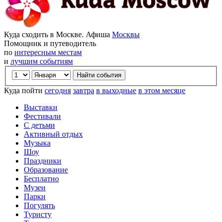
Куда сходить в Москве. Афиша
Москвы
Помощник и путеводитель
по
интересным местам
и
лучшим событиям
Куда пойти
сегодня
завтра
в выходные
в этом месяце
Выставки
Фестивали
С детьми
Активный отдых
Музыка
Шоу
Праздники
Образование
Бесплатно
Музеи
Парки
Погулять
Туристу