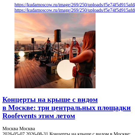
https://kudamoscow.ru/image/269/250/uploads/f5e74f5d915a
https://kudamoscow.ru/image/269/250/uploads/f5e74f5d915a
Концерты на крыше с видом
в Москве: три центральных площадки
Roofevents этим летом
Москва
Москва
2026-05-07
2026-08-31
Концерты на крыше с видом в Москве: