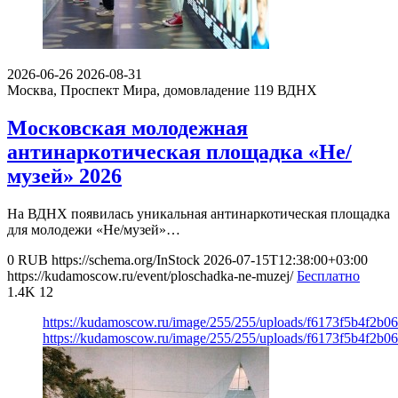
2026-06-26
2026-08-31
Москва, Проспект Мира, домовладение 119
ВДНХ
Московская молодежная
антинаркотическая площадка «Не/
музей» 2026
На ВДНХ появилась уникальная антинаркотическая площадка
для молодежи «Не/музей»…
0
RUB
https://schema.org/InStock
2026-07-15T12:38:00+03:00
https://kudamoscow.ru/event/ploschadka-ne-muzej/
Бесплатно
1.4K
12
https://kudamoscow.ru/image/255/255/uploads/f6173f5b4f2b0
https://kudamoscow.ru/image/255/255/uploads/f6173f5b4f2b0