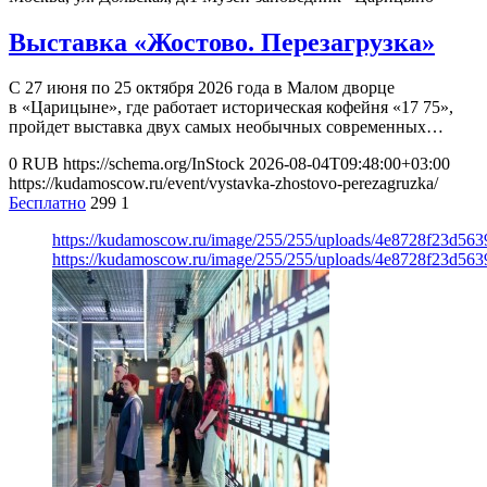
Выставка «Жостово. Перезагрузка»
С 27 июня по 25 октября 2026 года в Малом дворце
в «Царицыне», где работает историческая кофейня «17 75»,
пройдет выставка двух самых необычных современных…
0
RUB
https://schema.org/InStock
2026-08-04T09:48:00+03:00
https://kudamoscow.ru/event/vystavka-zhostovo-perezagruzka/
Бесплатно
299
1
https://kudamoscow.ru/image/255/255/uploads/4e8728f23d56
https://kudamoscow.ru/image/255/255/uploads/4e8728f23d56