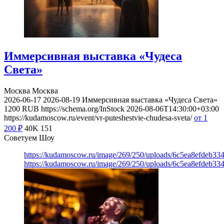
Иммерсивная выставка «Чудеса
Света»
Москва
Москва
2026-06-17
2026-08-19
Иммерсивная выставка «Чудеса Света»
1200
RUB
https://schema.org/InStock
2026-08-06T14:30:00+03:00
https://kudamoscow.ru/event/vr-puteshestvie-chudesa-sveta/
от 1
200
₽
40K
151
Советуем Шоу
https://kudamoscow.ru/image/269/250/uploads/6c5ea8efdeb3
https://kudamoscow.ru/image/269/250/uploads/6c5ea8efdeb3