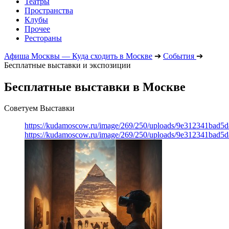
Театры
Пространства
Клубы
Прочее
Рестораны
Афиша Москвы — Куда сходить в Москве
➔
События
➔
Бесплатные выставки и экспозиции
Бесплатные выставки в Москве
Советуем Выставки
https://kudamoscow.ru/image/269/250/uploads/9e312341bad5
https://kudamoscow.ru/image/269/250/uploads/9e312341bad5