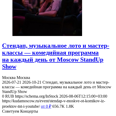
Стендап, музыкальное лото и мастер-
классы — комедийная программа
на каждый день от Moscow StandUp
Show
Москва
Москва
2026-07-21
2026-10-21
Стендап, музыкальное лото и мастер-
классы — комедийная программа на каждый день от Moscow
StandUp Show
0
RUB
https://schema.org/InStock
2026-08-06T12:15:00+03:00
https://kudamoscow.ru/event/stendap-v-moskve-ot-komikov-iz-
proektov-tnt-i-youtube/
от 0
₽
656.7K
1.8K
Советуем Концерты