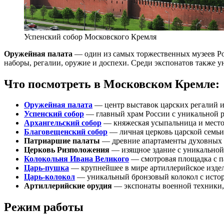
Успенский собор Московского Кремля
Оружейная палата
— один из самых торжественных музеев Ро
наборы, регалии, оружие и доспехи. Среди экспонатов также 
Что посмотреть в Московском Кремле:
Оружейная палата
— центр выставок царских регалий и
Успенский собор
— главный храм России с уникальной р
Архангельский собор
— княжеская усыпальница и место
Благовещенский собор
— личная церковь царской семьи
Патриаршие палаты
— древние апартаменты духовных 
Церковь Ризположения
— изящное здание с уникальной
Колокольня Ивана Великого
— смотровая площадка с 
Царь-пушка
— крупнейшее в мире артиллерийское издел
Царь-колокол
— уникальный бронзовый колокол с истори
Артиллерийские орудия
— экспонаты военной техники,
Режим работы