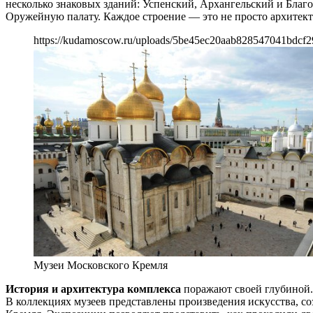
несколько знаковых зданий: Успенский, Архангельский и Бла
Оружейную палату. Каждое строение — это не просто архитект
https://kudamoscow.ru/uploads/5be45ec20aab828547041bdcf2
Музеи Московского Кремля
История и архитектура комплекса
поражают своей глубиной. 
В коллекциях музеев представлены произведения искусства, с