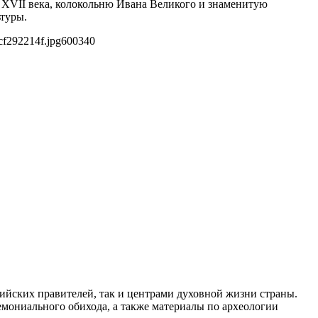
 XVII века, колокольню Ивана Великого и знаменитую
ьтуры.
cf292214f.jpg
600
340
ийских правителей, так и центрами духовной жизни страны.
емониального обихода, а также материалы по археологии