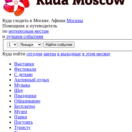
Куда сходить в Москве. Афиша
Москвы
Помощник и путеводитель
по
интересным местам
и
лучшим событиям
Куда пойти
сегодня
завтра
в выходные
в этом месяце
Выставки
Фестивали
С детьми
Активный отдых
Музыка
Шоу
Праздники
Образование
Бесплатно
Музеи
Парки
Погулять
Туристу