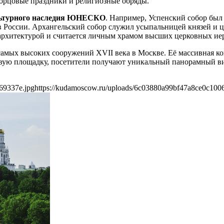
ворцовые праздники и религиозные обряды.
льтурного наследия ЮНЕСКО
. Например, Успенский собор был
 в России. Архангельский собор служил усыпальницей князей и 
 архитектурой и считается личным храмом высших церковных ие
самых высоких сооружений XVII века в Москве. Её массивная ко
вую площадку, посетители получают уникальный панорамный вид
69337e.jpg
https://kudamoscow.ru/uploads/6c03880a99bf47a8ce0c100