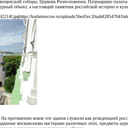
говещенский соборы, Церковь Ризположения, Патриаршие палаты
урный объект, а настоящий памятник российской истории и кул
92214f.jpg
https://kudamoscow.ru/uploads/5be45ec20aab828547041bd
На протяжении веков эти здания служили как резиденцией росс
озданные московскими мастерами различных эпох, предметы цер