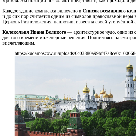
Кремля. Экспозиции позволяют представить, как проходили д
Каждое здание комплекса включено в
Список всемирного ку
и до сих пор считается одним из символов православной веры
Церковь Ризположения, напротив, известна своей утончённой
Колокольня Ивана Великого
— архитектурное чудо, одно из 
для того времени инженерные решения. Поднимаясь на смотро
впечатляющим.
https://kudamoscow.ru/uploads/6c03880a99bf47a8ce0c100668