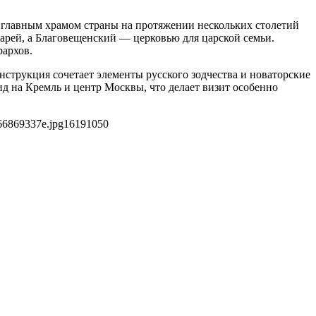
 главным храмом страны на протяжении нескольких столетий
царей, а Благовещенский — церковью для царской семьи.
рархов.
нструкция сочетает элементы русского зодчества и новаторские
 на Кремль и центр Москвы, что делает визит особенно
66869337e.jpg
1619
1050