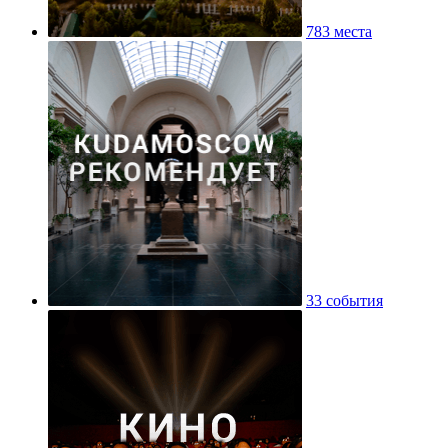
783 места
33 события