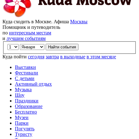
Куда сходить в Москве. Афиша
Москвы
Помощник и путеводитель
по
интересным местам
и
лучшим событиям
Куда пойти
сегодня
завтра
в выходные
в этом месяце
Выставки
Фестивали
С детьми
Активный отдых
Музыка
Шоу
Праздники
Образование
Бесплатно
Музеи
Парки
Погулять
Туристу