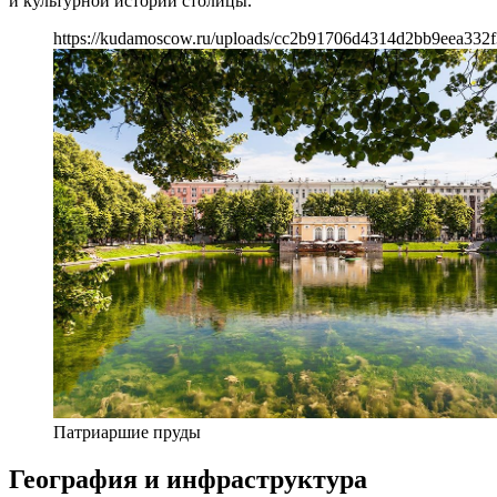
и культурной истории столицы.
https://kudamoscow.ru/uploads/cc2b91706d4314d2bb9eea332f
Патриаршие пруды
География и инфраструктура