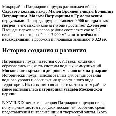
Микрорайон Патриарших прудов расположен вблизи
Садового кольца
, между
Малой Бронной улицей
,
Большим
Патриаршим
,
Малым Патриаршим
и
Ермолаевским
переулками
. Площадь пруда составляет
9 900 квадратных
метров
, а его максимальная глубина достигает
2,5 метров
.
Площадь парков и скверов района составляет около 2,2
гектаров, из которых более
7 900 м² занято зелёными
насаждениями
, а дорожки и площадки занимают
6 323 м²
.
История создания и развития
Патриаршие пруды известны с XVII века, когда они
образовались как часть системы водных коммуникаций
Московского кремля и дворцов московских патриархов
.
Исторически пруды использовались для регулирования
водного уровня и обеспечения декоративного вида
территории. Их название связано с тем, что в этом районе
ранее располагалась
патриаршая усадьба Московской
церкви
.
В XVIII-XIX веках территория Патриарших прудов стала
популярным местом прогулок москвичей, особенно среди
представителей интеллигенции и творческой элиты. В это