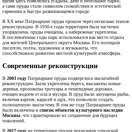
время здесь появлялись усадьбы, дачи и небольшие парки,
а сами пруды стали символом спокойствия и эстетической
гармонии в быстро развивающемся городе.
В XX веке Патриаршие пруды прошли через несколько этапов
реконструкции. В 1930-е годы территория была частично
упорядочена, пруды очищены, а набережные укреплены.
В послевоенные годы парк использовался как место отдыха
для жителей Центрального округа Москвы. Его посещали
писатели, поэты, художники и музыканты, что
способствовало развитию местной культурной атмосферы.
Современные реконструкции
В
2003 году
Патриаршие пруды подверглись масштабной
реконструкции. Были укреплены берега, высажены новые
деревья, проложены тротуары и пешеходные дорожки,
очищен водоем от ила и мусора. В пруд были запущены рыбы,
включая карпов, карасей и щук, что позволило создать
полноценную экосистему. В том же году Патриаршие пруды
были включены в
список объектов культурного наследия
Москвы
, что гарантировало их сохранение для будущих
поколений.
В
2017 году
на территории прудов реализован городской