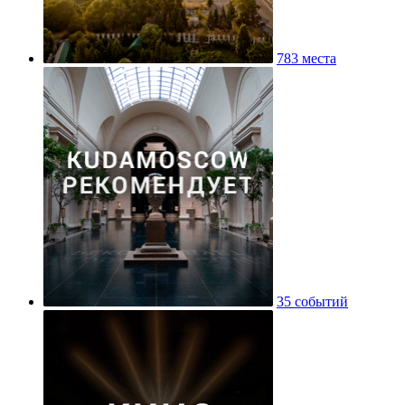
783 места
35 событий