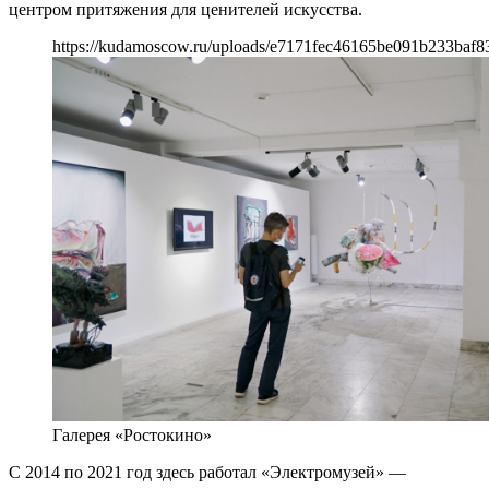
центром притяжения для ценителей искусства.
https://kudamoscow.ru/uploads/e7171fec46165be091b233baf8
Галерея «Ростокино»
С 2014 по 2021 год здесь работал «Электромузей» —