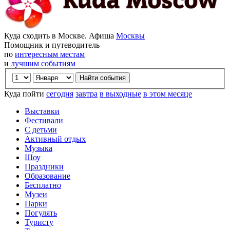
Куда сходить в Москве. Афиша
Москвы
Помощник и путеводитель
по
интересным местам
и
лучшим событиям
Куда пойти
сегодня
завтра
в выходные
в этом месяце
Выставки
Фестивали
С детьми
Активный отдых
Музыка
Шоу
Праздники
Образование
Бесплатно
Музеи
Парки
Погулять
Туристу