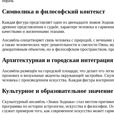
образа.
Символика и философский контекст
Каждая фигура представляет один из двенадцати знаков Зоди
древние представления о судьбе, характере человека и гармо
качествами и жизненными этапами.
Ансамбль олицетворяет связь человека с природой, с вечными
а также человеческих черт: решительности и смелости Овна, му
декоративным объектом, но и философским пространством, пр
Архитектурная и городская интеграция
Ансамбль размещён на городской площади, что делает его лег
прохожих и визуальные акценты окружающей застройки. Скуль
человека с произведением искусства. Каждая фигура воспринима
Культурное и образовательное значение
Скульптурный ансамбль «Знаки Зодиака» стал местом притяжен
программы по истории астрологии, искусства и философии. Ос
служит примером того, как современное искусство может гарм