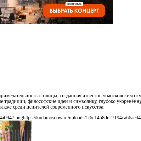
римечательность столицы, созданная известным московским ску
е традиции, философские идеи и символику, глубоко укоренённу
 также среди ценителей современного искусства.
34a0947.png
https://kudamoscow.ru/uploads/1f6c1458de27194ca66aed