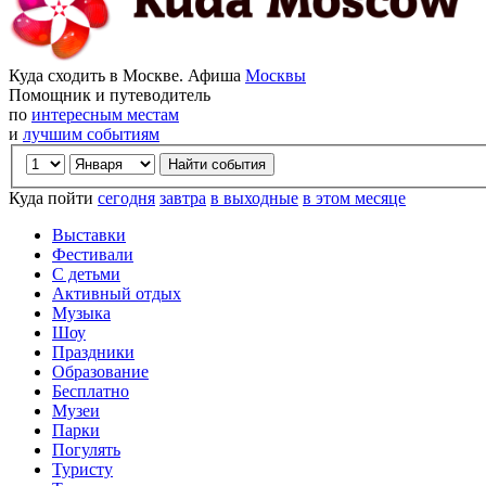
Куда сходить в Москве. Афиша
Москвы
Помощник и путеводитель
по
интересным местам
и
лучшим событиям
Куда пойти
сегодня
завтра
в выходные
в этом месяце
Выставки
Фестивали
С детьми
Активный отдых
Музыка
Шоу
Праздники
Образование
Бесплатно
Музеи
Парки
Погулять
Туристу