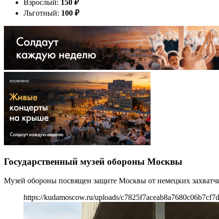
Взрослый:
150
₽
Льготный:
100
₽
Государственный музей обороны Москвы
Музей обороны посвящен защите Москвы от немецких захватчик
https://kudamoscow.ru/uploads/c7825f7aceab8a7680c06b7cf7