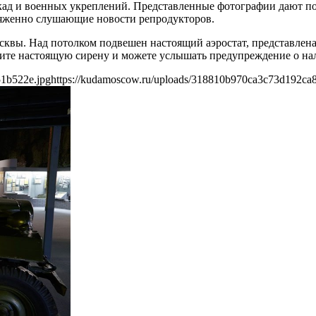
икад и военных укреплений. Представленные фотографии дают п
ряженно слушающие новости репродукторов.
квы. Над потолком подвешен настоящий аэростат, представлена 
ите настоящую сирену и можете услышать предупреждение о на
51b522e.jpg
https://kudamoscow.ru/uploads/318810b970ca3c73d192ca