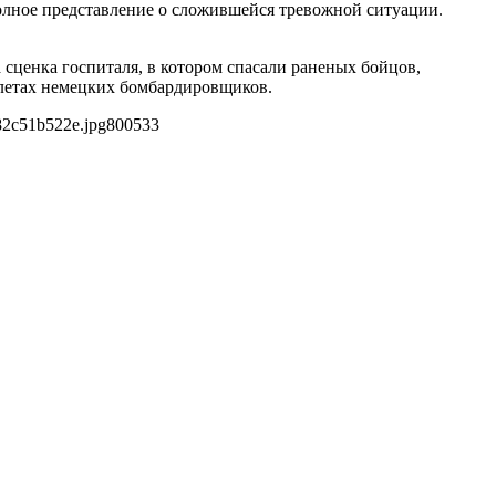
олное представление о сложившейся тревожной ситуации.
сценка госпиталя, в котором спасали раненых бойцов,
летах немецких бомбардировщиков.
82c51b522e.jpg
800
533