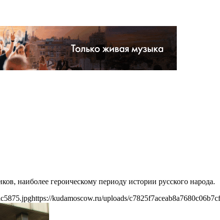
ов, наиболее героическому периоду истории русского народа.
dc5875.jpg
https://kudamoscow.ru/uploads/c7825f7aceab8a7680c06b7c