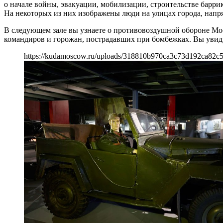
о начале войны, эвакуации, мобилизации, строительстве барр
На некоторых из них изображены люди на улицах города, нап
В следующем зале вы узнаете о противовоздушной обороне Мос
командиров и горожан, пострадавших при бомбежках. Вы увид
https://kudamoscow.ru/uploads/318810b970ca3c73d192ca82c