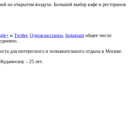
ений на открытом воздухе. Большой выбор кафе и ресторанов
gle+
и
Twitter
,
Одноклассники
,
Instagram
общее число
едневно.
та для интересного и познавательного отдыха в Москве.
Кудамоскоу – 25 лет.