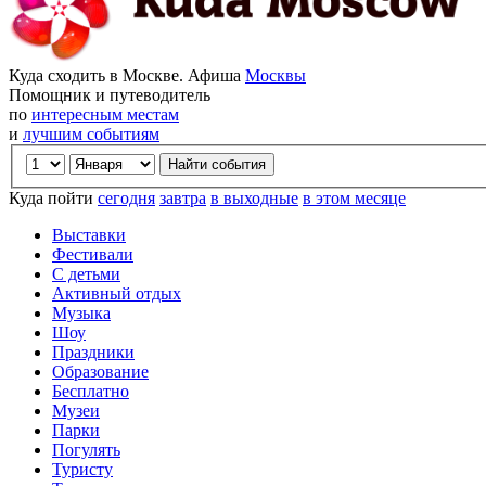
Куда сходить в Москве. Афиша
Москвы
Помощник и путеводитель
по
интересным местам
и
лучшим событиям
Куда пойти
сегодня
завтра
в выходные
в этом месяце
Выставки
Фестивали
С детьми
Активный отдых
Музыка
Шоу
Праздники
Образование
Бесплатно
Музеи
Парки
Погулять
Туристу