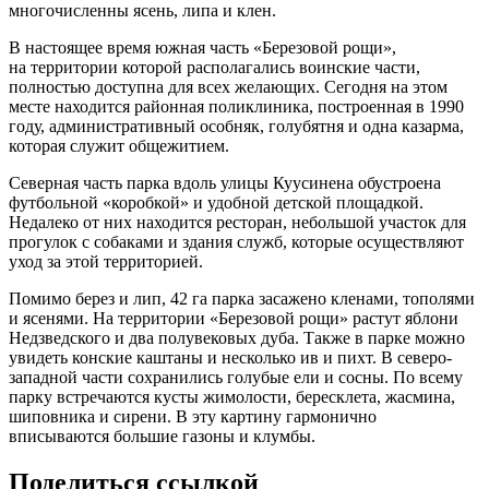
многочисленны ясень, липа и клен.
В настоящее время южная часть «Березовой рощи»,
на территории которой располагались воинские части,
полностью доступна для всех желающих. Сегодня на этом
месте находится районная поликлиника, построенная в 1990
году, административный особняк, голубятня и одна казарма,
которая служит общежитием.
Северная часть парка вдоль улицы Куусинена обустроена
футбольной «коробкой» и удобной детской площадкой.
Недалеко от них находится ресторан, небольшой участок для
прогулок с собаками и здания служб, которые осуществляют
уход за этой территорией.
Помимо берез и лип, 42 га парка засажено кленами, тополями
и ясенями. На территории «Березовой рощи» растут яблони
Недзведского и два полувековых дуба. Также в парке можно
увидеть конские каштаны и несколько ив и пихт. В северо-
западной части сохранились голубые ели и сосны. По всему
парку встречаются кусты жимолости, бересклета, жасмина,
шиповника и сирени. В эту картину гармонично
вписываются большие газоны и клумбы.
Поделиться ссылкой