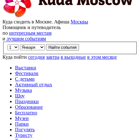
Куда сходить в Москве. Афиша
Москвы
Помощник и путеводитель
по
интересным местам
и
лучшим событиям
Куда пойти
сегодня
завтра
в выходные
в этом месяце
Выставки
Фестивали
С детьми
Активный отдых
Музыка
Шоу
Праздники
Образование
Бесплатно
Музеи
Парки
Погулять
Туристу