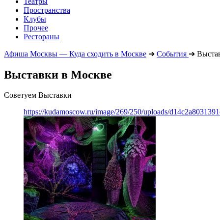
Театры
Пространства
Клубы
Прочее
Рестораны
Афиша Москвы — Куда сходить в Москве
➔
События
➔
Выста
Выставки в Москве
Советуем Выставки
https://kudamoscow.ru/image/269/250/uploads/d14c2a803139