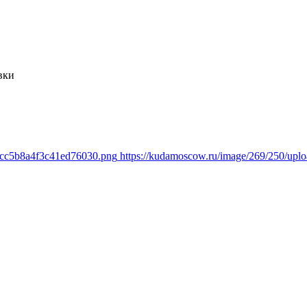
вки
1cc5b8a4f3c41ed76030.png
https://kudamoscow.ru/image/269/250/up