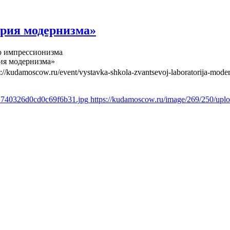
рия модернизма»
о импрессионизма
ия модернизма»
s://kudamoscow.ru/event/vystavka-shkola-zvantsevoj-laboratorija-mode
61740326d0cd0c69f6b31.jpg
https://kudamoscow.ru/image/269/250/up