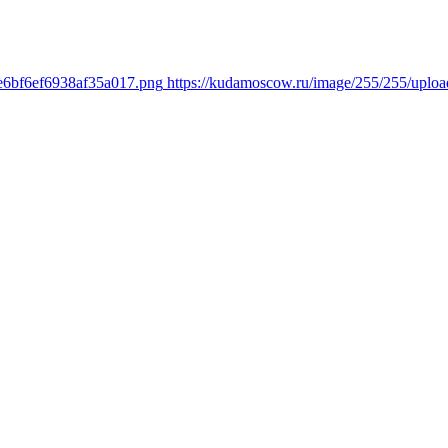
be6bf6ef6938af35a017.png
https://kudamoscow.ru/image/255/255/upl