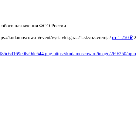
собого назначения ФСО России
tps://kudamoscow.ru/event/vystavki-gaz-21-skvoz-vremja/
от 1 250
₽
e7d85c6d169e06a9de544.png
https://kudamoscow.ru/image/269/250/up