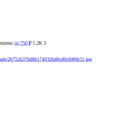
rnizma/
от 750
₽
1.2K
5
loads/267526376d861740326d0cd0c69f6b31.jpg