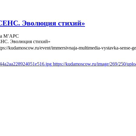
СЕНС. Эволюция стихий»
ва М’АРС
ЕНС. Эволюция стихий»
tps://kudamoscow.ru/event/immersivnaja-multimedia-vystavka-sense-ge
844a2aa228924051e516.jpg
https://kudamoscow.ru/image/269/250/up