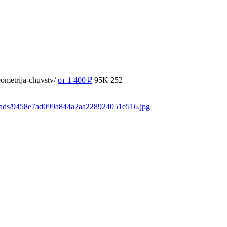
ometrija-chuvstv/
от 1 400
₽
95K
252
loads/9458e7ad099a844a2aa228924051e516.jpg