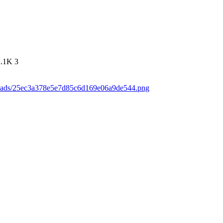
2.1K
3
loads/25ec3a378e5e7d85c6d169e06a9de544.png