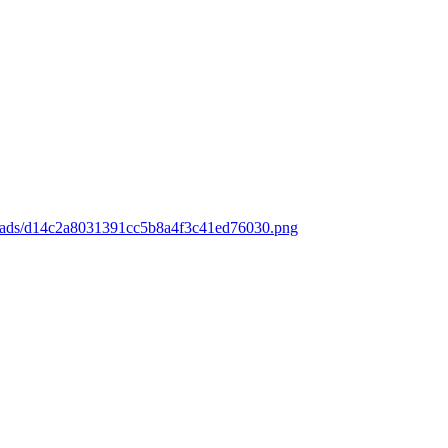
loads/d14c2a8031391cc5b8a4f3c41ed76030.png