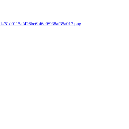
oads/51d0115af426be6bf6ef6938af35a017.png