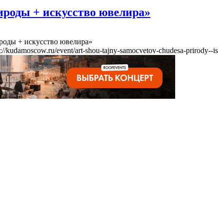
ироды + искусство ювелира»
роды + искусство ювелира»
s://kudamoscow.ru/event/art-shou-tajny-samocvetov-chudesa-prirody--is