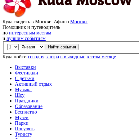
Куда сходить в Москве. Афиша
Москвы
Помощник и путеводитель
по
интересным местам
и
лучшим событиям
Куда пойти
сегодня
завтра
в выходные
в этом месяце
Выставки
Фестивали
С детьми
Активный отдых
Музыка
Шоу
Праздники
Образование
Бесплатно
Музеи
Парки
Погулять
Туристу