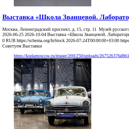
Выставка «Школа Званцевой. Лаборато
Москва, Ленинградский проспект, д. 15, стр. 11
Музей русског
2026-06-25
2026-10-04
Выставка «Школа Званцевой. Лаборатор
0
RUB
https://schema.org/InStock
2026-07-24T00:00:00+03:00
http
Советуем Выставки
https://kudamoscow.ru/image/269/250/uploads/267526376d8