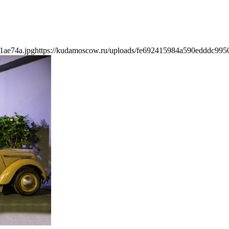
1ae74a.jpg
https://kudamoscow.ru/uploads/fe692415984a590edddc995