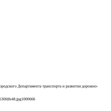
ородского Департамента транспорта и развития дорожно-
630fdfe48.jpg
1000
666