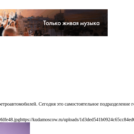
ретроавтомобилей. Сегодня это самостоятельное подразделение г
fdfe48.jpg
https://kudamoscow.ru/uploads/1d3ded541b0924c65cc84ed