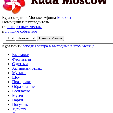
Куда сходить в Москве. Афиша
Москвы
Помощник и путеводитель
по
интересным местам
и
лучшим событиям
Куда пойти
сегодня
завтра
в выходные
в этом месяце
Выставки
Фестивали
С детьми
Активный отдых
Музыка
Шоу
Праздники
Образование
Бесплатно
Музеи
Парки
Погулять
Туристу