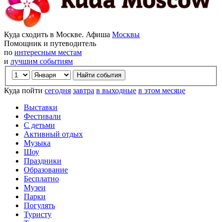
Куда сходить в Москве. Афиша
Москвы
Помощник и путеводитель
по
интересным местам
и
лучшим событиям
Куда пойти
сегодня
завтра
в выходные
в этом месяце
Выставки
Фестивали
С детьми
Активный отдых
Музыка
Шоу
Праздники
Образование
Бесплатно
Музеи
Парки
Погулять
Туристу