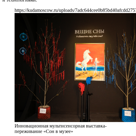
https://kudamoscow.ru/uploads/7adc644cee0b85bd40afcdd27
Инновационная мультисенсорная выставка-
переживание «Сон в музее»