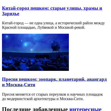
Китай-город пешком: старые улицы, храмы и
Зарядье
Китай-город — не одна улица, а исторический район между
Красной площадью, Лубянкой и Москвой-рекой.
Пресня пешком: зоопарк, планетарий, авангард
и Москва-Сити
Пресня меняется от старых переулков и научных площадок
до модернистской архитектуры и Москва-Сити.
Последние добавленные
интересные