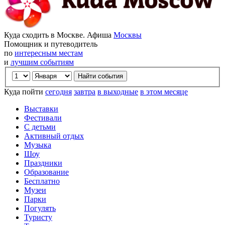
Куда сходить в Москве. Афиша
Москвы
Помощник и путеводитель
по
интересным местам
и
лучшим событиям
Куда пойти
сегодня
завтра
в выходные
в этом месяце
Выставки
Фестивали
С детьми
Активный отдых
Музыка
Шоу
Праздники
Образование
Бесплатно
Музеи
Парки
Погулять
Туристу