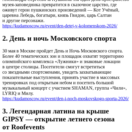
музея-заповедника превратится в сказочное царство, где
оживут герои пушкинских произведений — Кот Учёный,
царевна Лебедь, богатыри, князь Гвидон, царь Салтан
и другие персонажи.
https://kudamoscow.ru/event/den-detej-v-kolomenskom-2026/
2. День и ночь Московского спорта
30 мая в Москве пройдет День и Ночь Московского спорта.
Более 40 тематических зон и площадок охватят территорию
олимпийского комплекса «Лужники» и знаковые локации
в центре столицы. Посетители смогут встретиться
со звездными спортсменами, увидеть захватывающие
показательные выступления, принять участие в массовых
тренировках под открытым небом и посетить большой
музыкальный концерт с участием SHAMAN, группа «Чили»,
LYRIQ и Милу.
https://kudamoscow.ru/event/den-i-noch-moskovskogo-sporta-2026/
3. Легендарная латина на крыше
GIPSY — открытие летнего сезона
от Roofevents