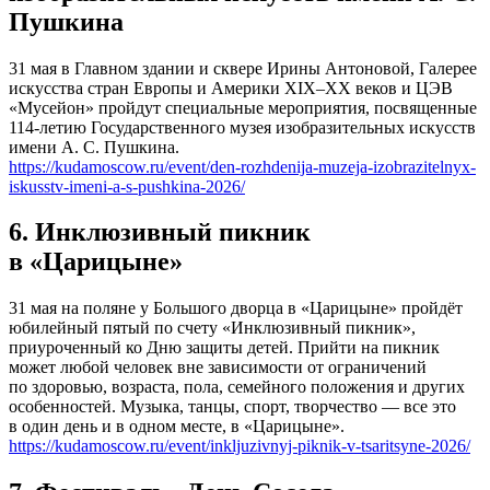
Пушкина
31 мая в Главном здании и сквере Ирины Антоновой, Галерее
искусства стран Европы и Америки XIX–XX веков и ЦЭВ
«Мусейон» пройдут специальные мероприятия, посвященные
114-летию Государственного музея изобразительных искусств
имени А. С. Пушкина.
https://kudamoscow.ru/event/den-rozhdenija-muzeja-izobrazitelnyx-
iskusstv-imeni-a-s-pushkina-2026/
6. Инклюзивный пикник
в «Царицыне»
31 мая на поляне у Большого дворца в «Царицыне» пройдёт
юбилейный пятый по счету «Инклюзивный пикник»,
приуроченный ко Дню защиты детей. Прийти на пикник
может любой человек вне зависимости от ограничений
по здоровью, возраста, пола, семейного положения и других
особенностей. Музыка, танцы, спорт, творчество — все это
в один день и в одном месте, в «Царицыне».
https://kudamoscow.ru/event/inkljuzivnyj-piknik-v-tsaritsyne-2026/