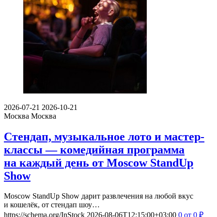
2026-07-21
2026-10-21
Москва
Москва
Стендап, музыкальное лото и мастер-
классы — комедийная программа
на каждый день от Moscow StandUp
Show
Moscow StandUp Show дарит развлечения на любой вкус
и кошелёк, от стендап шоу…
https://schema.org/InStock
2026-08-06T12:15:00+03:00
0
от 0
₽