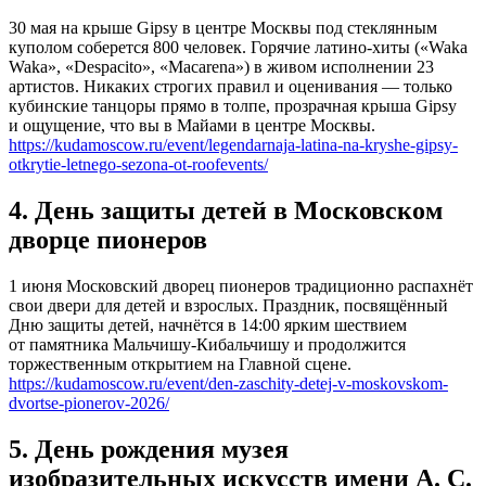
30 мая на крыше Gipsy в центре Москвы под стеклянным
куполом соберется 800 человек. Горячие латино-хиты («Waka
Waka», «Despacito», «Macarena») в живом исполнении 23
артистов. Никаких строгих правил и оценивания — только
кубинские танцоры прямо в толпе, прозрачная крыша Gipsy
и ощущение, что вы в Майами в центре Москвы.
https://kudamoscow.ru/event/legendarnaja-latina-na-kryshe-gipsy-
otkrytie-letnego-sezona-ot-roofevents/
4. День защиты детей в Московском
дворце пионеров
1 июня Московский дворец пионеров традиционно распахнёт
свои двери для детей и взрослых. Праздник, посвящённый
Дню защиты детей, начнётся в 14:00 ярким шествием
от памятника Мальчишу-Кибальчишу и продолжится
торжественным открытием на Главной сцене.
https://kudamoscow.ru/event/den-zaschity-detej-v-moskovskom-
dvortse-pionerov-2026/
5. День рождения музея
изобразительных искусств имени А. С.