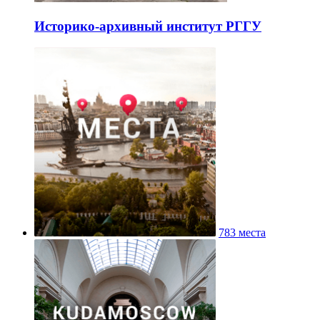
Историко-архивный институт РГГУ
783 места