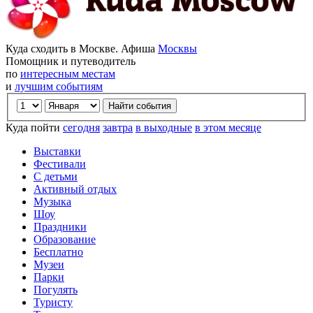
Куда сходить в Москве. Афиша
Москвы
Помощник и путеводитель
по
интересным местам
и
лучшим событиям
Куда пойти
сегодня
завтра
в выходные
в этом месяце
Выставки
Фестивали
С детьми
Активный отдых
Музыка
Шоу
Праздники
Образование
Бесплатно
Музеи
Парки
Погулять
Туристу