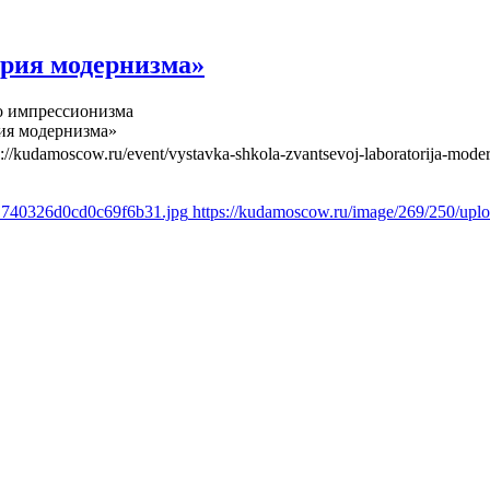
рия модернизма»
о импрессионизма
ия модернизма»
s://kudamoscow.ru/event/vystavka-shkola-zvantsevoj-laboratorija-mode
61740326d0cd0c69f6b31.jpg
https://kudamoscow.ru/image/269/250/up