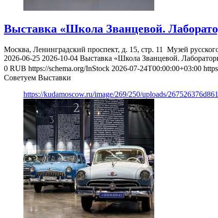
Выставка «Школа Званцевой. Лаборато
Москва, Ленинградский проспект, д. 15, стр. 11
Музей русског
2026-06-25
2026-10-04
Выставка «Школа Званцевой. Лаборатор
0
RUB
https://schema.org/InStock
2026-07-24T00:00:00+03:00
http
Советуем Выставки
https://kudamoscow.ru/image/269/250/uploads/267526376d8