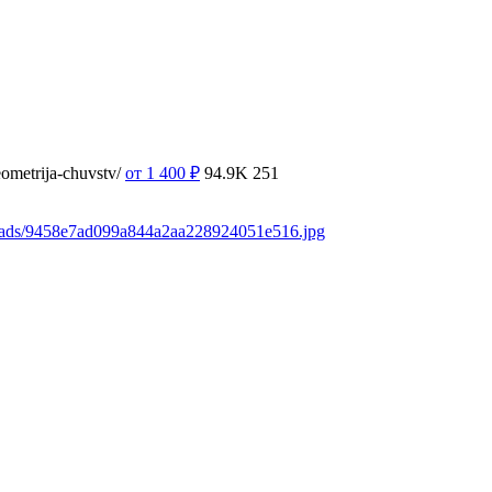
ometrija-chuvstv/
от 1 400
₽
94.9K
251
loads/9458e7ad099a844a2aa228924051e516.jpg