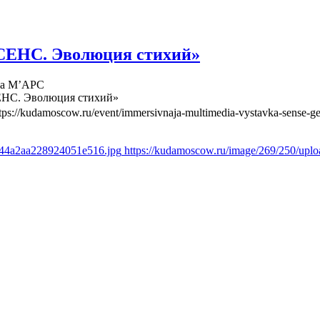
СЕНС. Эволюция стихий»
ва М’АРС
ЕНС. Эволюция стихий»
tps://kudamoscow.ru/event/immersivnaja-multimedia-vystavka-sense-ge
844a2aa228924051e516.jpg
https://kudamoscow.ru/image/269/250/up