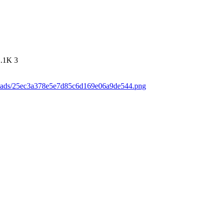
2.1K
3
loads/25ec3a378e5e7d85c6d169e06a9de544.png