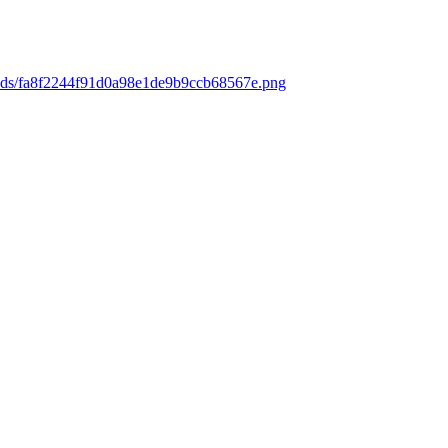
oads/fa8f2244f91d0a98e1de9b9ccb68567e.png