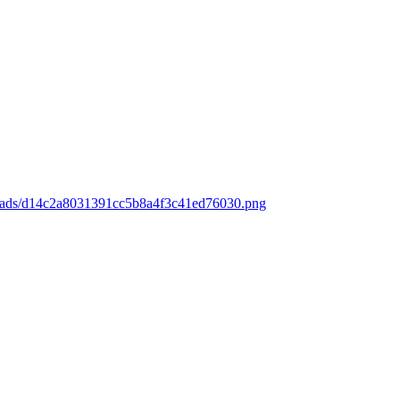
loads/d14c2a8031391cc5b8a4f3c41ed76030.png