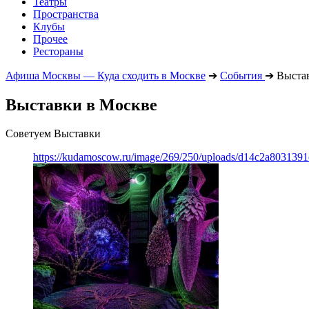
Театры
Пространства
Клубы
Прочее
Рестораны
Афиша Москвы — Куда сходить в Москве
➔
События
➔
Выста
Выставки в Москве
Советуем Выставки
https://kudamoscow.ru/image/269/250/uploads/d14c2a803139