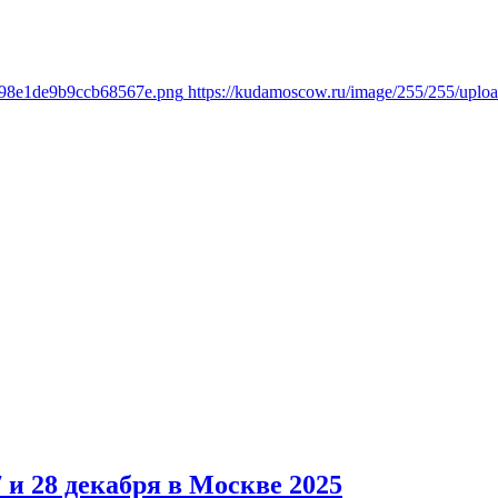
0a98e1de9b9ccb68567e.png
https://kudamoscow.ru/image/255/255/upl
и 28 декабря в Москве 2025