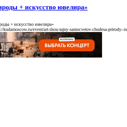
ироды + искусство ювелира»
роды + искусство ювелира»
s://kudamoscow.ru/event/art-shou-tajny-samocvetov-chudesa-prirody--is