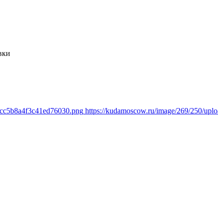
вки
1cc5b8a4f3c41ed76030.png
https://kudamoscow.ru/image/269/250/up