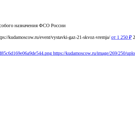
собого назначения ФСО России
tps://kudamoscow.ru/event/vystavki-gaz-21-skvoz-vremja/
от 1 250
₽
e7d85c6d169e06a9de544.png
https://kudamoscow.ru/image/269/250/up