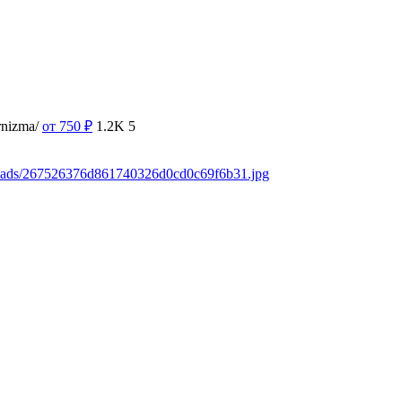
rnizma/
от 750
₽
1.2K
5
loads/267526376d861740326d0cd0c69f6b31.jpg