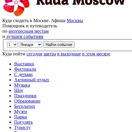
Куда сходить в Москве. Афиша
Москвы
Помощник и путеводитель
по
интересным местам
и
лучшим событиям
Куда пойти
сегодня
завтра
в выходные
в этом месяце
Выставки
Фестивали
С детьми
Активный отдых
Музыка
Шоу
Праздники
Образование
Бесплатно
Музеи
Парки
Погулять
Туристу