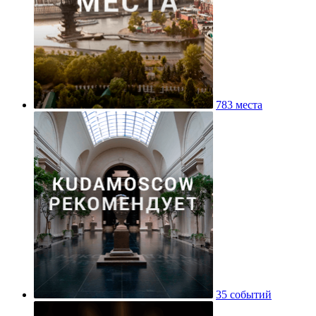
783 места
35 событий