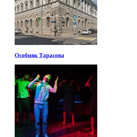
Особняк Тарасова