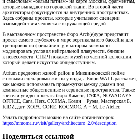
и смысловым «белым пятнам» на карте Москвы, фрагментам,
которые выпадают из городской ткани. Во второй части
архитекторы фокусируются на внутренних пространствах.
Здесь собраны проекты, которые учитывают сценарии
взаимодействия человека с окружающей средой.
В выставочном пространстве бюро Arch(e)type представит
проект самого глубокого в мире вертикального бассейна для
тренировок по фридайвингу, в котором возможно
моделировать условия нейтральной плавучести, близкие
к невесомости. СПИЧ покажет музей из частной коллекции,
который делает искусство общедоступным.
Atrium предложит жилой район в Мневниковской пойме
с новыми сценариями жизни у воды, а Бюро WALL расскажет,
как можно использовать промежутки между домами под
компактные общественные и сервисные пространства. Также
зрители увидят проекты бюро Камень, ГАФА, NOWADAYS
OFFICE, Сага, Herz, СХЕМА, Козин + Руэда, Мастерская Б,
KIDZ,.дпт, ХОРА, CORE, КОСМОС, А + М, Le Atelier.
Узнать подробности можно на сайте организаторов:
https://mmoma.ru/visit/gallery/architecture_2.0/description
Поделиться ссылкой