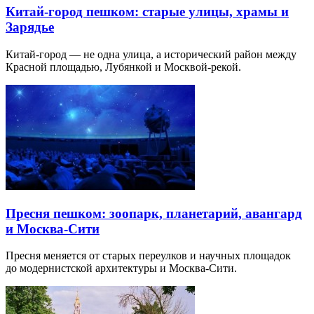
Китай-город пешком: старые улицы, храмы и
Зарядье
Китай-город — не одна улица, а исторический район между
Красной площадью, Лубянкой и Москвой-рекой.
Пресня пешком: зоопарк, планетарий, авангард
и Москва-Сити
Пресня меняется от старых переулков и научных площадок
до модернистской архитектуры и Москва-Сити.