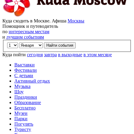
Куда сходить в Москве. Афиша
Москвы
Помощник и путеводитель
по
интересным местам
и
лучшим событиям
Куда пойти
сегодня
завтра
в выходные
в этом месяце
Выставки
Фестивали
С детьми
Активный отдых
Музыка
Шоу
Праздники
Образование
Бесплатно
Музеи
Парки
Погулять
Туристу