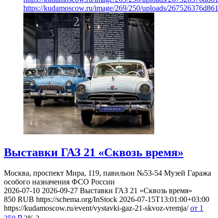
https://kudamoscow.ru/image/269/250/uploads/267526376d8
Выставки ГАЗ 21 «Сквозь время»
Москва, проспект Мира, 119, павильон №53-54
Музей Гаража
особого назначения ФСО России
2026-07-10
2026-09-27
Выставки ГАЗ 21 «Сквозь время»
850
RUB
https://schema.org/InStock
2026-07-15T13:01:00+03:00
https://kudamoscow.ru/event/vystavki-gaz-21-skvoz-vremja/
от 1