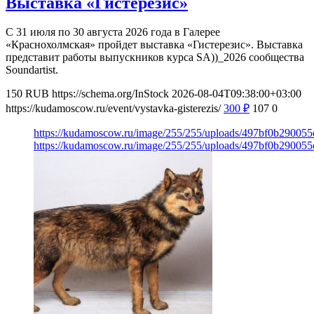
Выставка «Гистерезис»
С 31 июля по 30 августа 2026 года в Галерее
«Краснохолмская» пройдет выставка «Гистерезис». Выставка
представит работы выпускников курса SA))_2026 сообщества
Soundartist.
150
RUB
https://schema.org/InStock
2026-08-04T09:38:00+03:00
https://kudamoscow.ru/event/vystavka-gisterezis/
300
₽
107
0
https://kudamoscow.ru/image/255/255/uploads/497bf0b29005
https://kudamoscow.ru/image/255/255/uploads/497bf0b29005