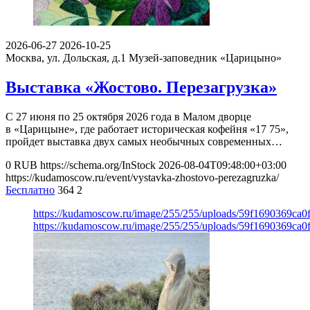
2026-06-27
2026-10-25
Москва, ул. Дольская, д.1
Музей-заповедник «Царицыно»
Выставка «Жостово. Перезагрузка»
С 27 июня по 25 октября 2026 года в Малом дворце
в «Царицыне», где работает историческая кофейня «17 75»,
пройдет выставка двух самых необычных современных…
0
RUB
https://schema.org/InStock
2026-08-04T09:48:00+03:00
https://kudamoscow.ru/event/vystavka-zhostovo-perezagruzka/
Бесплатно
364
2
https://kudamoscow.ru/image/255/255/uploads/59f1690369ca
https://kudamoscow.ru/image/255/255/uploads/59f1690369ca