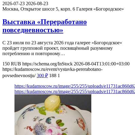
2026-07-23
2026-08-23
Москва, Открытое шоссе 5, корп. 6
Галерея «Богородское»
Выставка «Переработано
повседневностью»
С 23 июля по 23 августа 2026 года галерее «Богородское»
пройдет групповой проект, посвящённый разумному
потреблению и повторному…
150
RUB
https://schema.org/InStock
2026-08-04T13:01:00+03:00
https://kudamoscow.ru/event/vystavka-pererabotano-
povsednevnostju/
300
₽
188
1
https://kudamoscow.ru/image/255/255/uploads/e11731ac860d6
https://kudamoscow.ru/image/255/255/uploads/e11731ac860d6