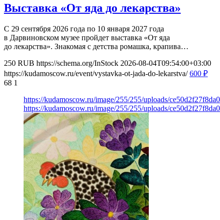
Выставка «От яда до лекарства»
С 29 сентября 2026 года по 10 января 2027 года
в Дарвиновском музее пройдет выставка «От яда
до лекарства». Знакомая с детства ромашка, крапива…
250
RUB
https://schema.org/InStock
2026-08-04T09:54:00+03:00
https://kudamoscow.ru/event/vystavka-ot-jada-do-lekarstva/
600
₽
68
1
https://kudamoscow.ru/image/255/255/uploads/ce50d2f27f8d
https://kudamoscow.ru/image/255/255/uploads/ce50d2f27f8d