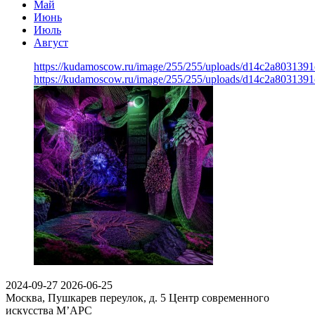
Май
Июнь
Июль
Август
https://kudamoscow.ru/image/255/255/uploads/d14c2a803139
https://kudamoscow.ru/image/255/255/uploads/d14c2a803139
2024-09-27
2026-06-25
Москва, Пушкарев переулок, д. 5
Центр современного
искусства М’АРС