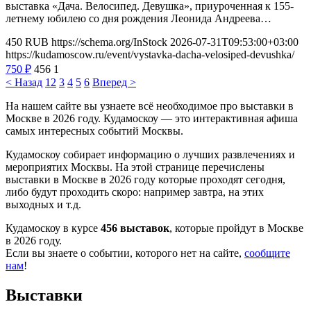
выставка «Дача. Велосипед. Девушка», приуроченная к 155-
летнему юбилею со дня рождения Леонида Андреева…
450
RUB
https://schema.org/InStock
2026-07-31T09:53:00+03:00
https://kudamoscow.ru/event/vystavka-dacha-velosiped-devushka/
750
₽
456
1
< Назад
1
2
3
4
5
6
Вперед >
На нашем сайте вы узнаете всё необходимое про выставки в
Москве в 2026 году. Кудамоскоу — это интерактивная афиша
самых интересных событий Москвы.
Кудамоскоу собирает информацию о лучших развлечениях и
мероприятих Москвы. На этой странице перечислены
выставки в Москве в 2026 году которые проходят сегодня,
либо будут проходить скоро: например завтра, на этих
выходных и т.д.
Кудамоскоу в курсе
456 выставок
, которые пройдут в Москве
в 2026 году.
Если вы знаете о событии, которого нет на сайте,
сообщите
нам
!
Выставки