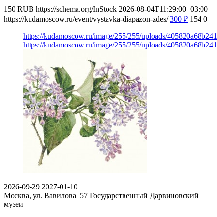
150
RUB
https://schema.org/InStock
2026-08-04T11:29:00+03:00
https://kudamoscow.ru/event/vystavka-diapazon-zdes/
300
₽
154
0
https://kudamoscow.ru/image/255/255/uploads/405820a68b2
https://kudamoscow.ru/image/255/255/uploads/405820a68b2
2026-09-29
2027-01-10
Москва, ул. Вавилова, 57
Государственный Дарвиновский
музей