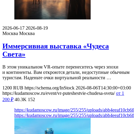
2026-06-17
2026-08-19
Москва
Москва
Иммерсивная выставка «Чудеса
Света»
В этом уникальном VR-опыте перенеситесь через эпохи
и континенты. Вам откроются детали, недоступные обычным
туристам. Наденьте очки виртуальной реальности …
1200
RUB
https://schema.org/InStock
2026-08-06T14:30:00+03:00
https://kudamoscow.ru/event/vr-puteshestvie-chudesa-sveta/
от 1
200
₽
40.3K
152
https://kudamoscow.ru/image/255/255/uploads/abb4eeaf10cb
https://kudamoscow.ru/image/255/255/uploads/abb4eeaf10cb