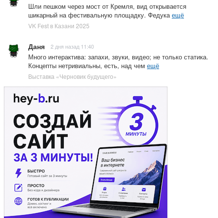
Шли пешком через мост от Кремля, вид открывается
шикарный на фестивальную площадку. Федука
ещё
VK Fest в Казани 2025
Даня
2 дня назад 11:40
Много интерактива: запахи, звуки, видео; не только статика.
Концепты нетривиальны, есть, над чем
ещё
Выставка «Черновик будущего»