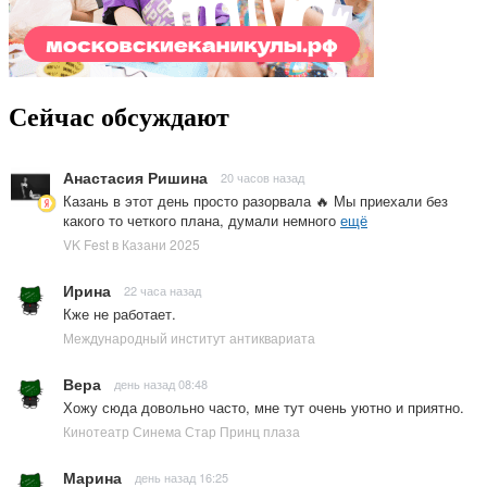
Сейчас обсуждают
Анастасия Ришина
20 часов назад
Казань в этот день просто разорвала 🔥 Мы приехали без
какого то четкого плана, думали немного
ещё
VK Fest в Казани 2025
Ирина
22 часа назад
Кже не работает.
Международный институт антиквариата
Вера
день назад 08:48
Хожу сюда довольно часто, мне тут очень уютно и приятно.
Кинотеатр Синема Стар Принц плаза
Марина
день назад 16:25