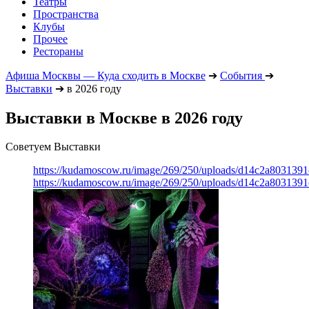
Театры
Пространства
Клубы
Прочее
Рестораны
Афиша Москвы — Куда сходить в Москве
➔
События
➔
Выставки
➔
в 2026 году
Выставки в Москве в 2026 году
Советуем Выставки
https://kudamoscow.ru/image/269/250/uploads/d14c2a803139
https://kudamoscow.ru/image/269/250/uploads/d14c2a803139