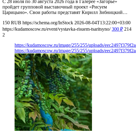
С 28 июля по 30 августа 2026 года в Галерее «Загорье»
пройдет групповой выставочный проект «Рисуем
Царицыно». Свои работы представят Кирилл Зибницкий…
150
RUB
https://schema.org/InStock
2026-08-04T13:22:00+03:00
https://kudamoscow.ru/event/vystavka-risuem-tsaritsyno/
300
₽
214
2
https://kudamoscow.ru/image/255/255/uploads/eec2497f379f
https://kudamoscow.ru/image/255/255/uploads/eec2497f379f