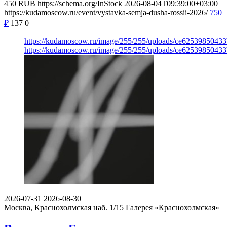
450
RUB
https://schema.org/InStock
2026-08-04T09:39:00+03:00
https://kudamoscow.ru/event/vystavka-semja-dusha-rossii-2026/
750
₽
137
0
https://kudamoscow.ru/image/255/255/uploads/ce6253985043
https://kudamoscow.ru/image/255/255/uploads/ce6253985043
2026-07-31
2026-08-30
Москва, Краснохолмская наб. 1/15
Галерея «Краснохолмская»