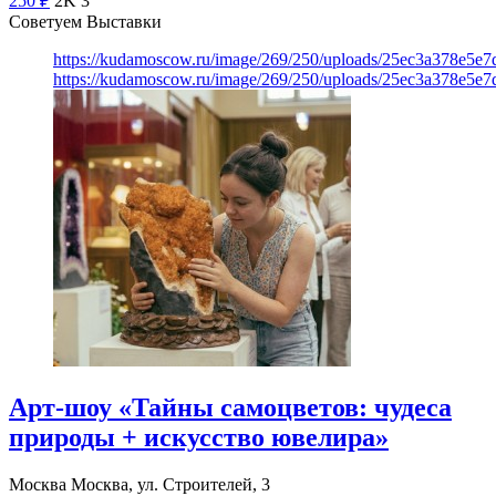
250
₽
2K
3
Советуем Выставки
https://kudamoscow.ru/image/269/250/uploads/25ec3a378e5
https://kudamoscow.ru/image/269/250/uploads/25ec3a378e5
Арт-шоу «Тайны самоцветов: чудеса
природы + искусство ювелира»
Москва
Москва, ул. Строителей, 3