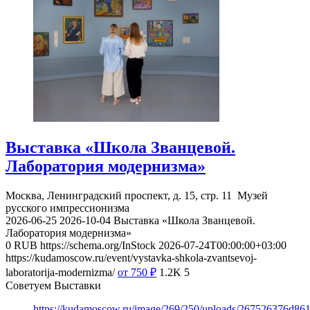
Выставка «Школа Званцевой.
Лаборатория модернизма»
Москва, Ленинградский проспект, д. 15, стр. 11
Музей
русского импрессионизма
2026-06-25
2026-10-04
Выставка «Школа Званцевой.
Лаборатория модернизма»
0
RUB
https://schema.org/InStock
2026-07-24T00:00:00+03:00
https://kudamoscow.ru/event/vystavka-shkola-zvantsevoj-
laboratorija-modernizma/
от 750
₽
1.2K
5
Советуем Выставки
https://kudamoscow.ru/image/269/250/uploads/267526376d8