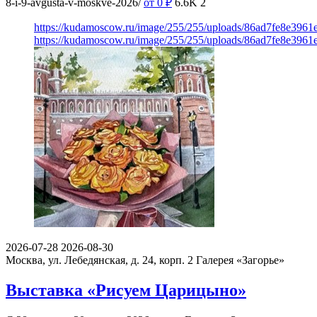
8-i-9-avgusta-v-moskve-2026/
от 0
₽
6.6K
2
https://kudamoscow.ru/image/255/255/uploads/86ad7fe8e396
https://kudamoscow.ru/image/255/255/uploads/86ad7fe8e396
2026-07-28
2026-08-30
Москва, ул. Лебедянская, д. 24, корп. 2
Галерея «Загорье»
Выставка «Рисуем Царицыно»