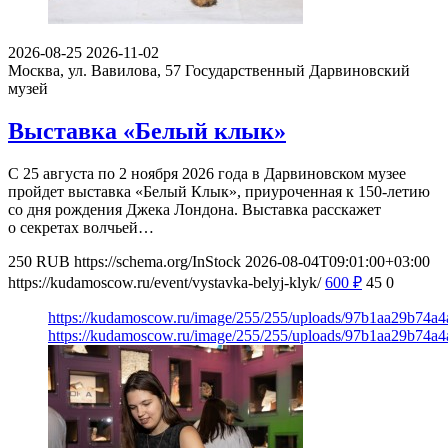
2026-08-25
2026-11-02
Москва, ул. Вавилова, 57
Государственный Дарвиновский
музей
Выставка «Белый клык»
С 25 августа по 2 ноября 2026 года в Дарвиновском музее
пройдет выставка «Белый Клык», приуроченная к 150-летию
со дня рождения Джека Лондона. Выставка расскажет
о секретах волчьей…
250
RUB
https://schema.org/InStock
2026-08-04T09:01:00+03:00
https://kudamoscow.ru/event/vystavka-belyj-klyk/
600
₽
45
0
https://kudamoscow.ru/image/255/255/uploads/97b1aa29b74a
https://kudamoscow.ru/image/255/255/uploads/97b1aa29b74a