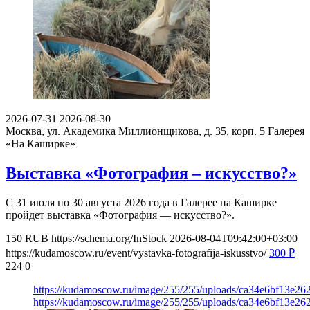
2026-07-31
2026-08-30
Москва, ул. Академика Миллионщикова, д. 35, корп. 5
Галерея
«На Каширке»
Выставка «Фотография – искусство?»
С 31 июля по 30 августа 2026 года в Галерее на Каширке
пройдет выставка «Фотография — искусство?».
150
RUB
https://schema.org/InStock
2026-08-04T09:42:00+03:00
https://kudamoscow.ru/event/vystavka-fotografija-iskusstvo/
300
₽
224
0
https://kudamoscow.ru/image/255/255/uploads/ca34e6bf13e2
https://kudamoscow.ru/image/255/255/uploads/ca34e6bf13e2