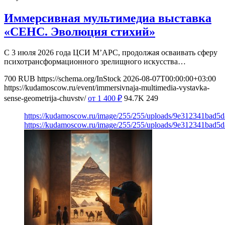
Иммерсивная мультимедиа выставка
«СЕНС. Эволюция стихий»
С 3 июля 2026 года ЦСИ М’АРС, продолжая осваивать сферу
психотрансформационного зрелищного искусства…
700
RUB
https://schema.org/InStock
2026-08-07T00:00:00+03:00
https://kudamoscow.ru/event/immersivnaja-multimedia-vystavka-
sense-geometrija-chuvstv/
от 1 400
₽
94.7K
249
https://kudamoscow.ru/image/255/255/uploads/9e312341bad5
https://kudamoscow.ru/image/255/255/uploads/9e312341bad5