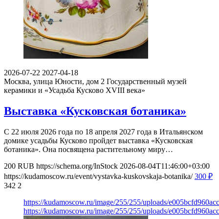
2026-07-22
2027-04-18
Москва, улица Юности, дом 2
Государственный музей
керамики и «Усадьба Кусково XVIII века»
Выставка «Кусковская ботаника»
С 22 июля 2026 года по 18 апреля 2027 года в Итальянском
домике усадьбы Кусково пройдет выставка «Кусковская
ботаника». Она посвящена растительному миру…
200
RUB
https://schema.org/InStock
2026-08-04T11:46:00+03:00
https://kudamoscow.ru/event/vystavka-kuskovskaja-botanika/
300
₽
342
2
https://kudamoscow.ru/image/255/255/uploads/e005bcfd960a
https://kudamoscow.ru/image/255/255/uploads/e005bcfd960a