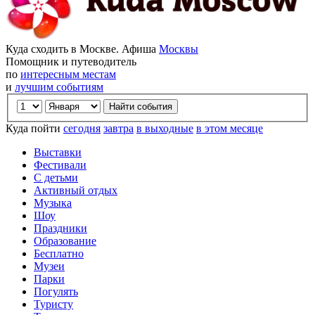
Куда сходить в Москве. Афиша
Москвы
Помощник и путеводитель
по
интересным местам
и
лучшим событиям
Куда пойти
сегодня
завтра
в выходные
в этом месяце
Выставки
Фестивали
С детьми
Активный отдых
Музыка
Шоу
Праздники
Образование
Бесплатно
Музеи
Парки
Погулять
Туристу