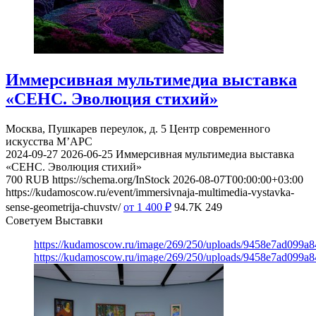
Иммерсивная мультимедиа выставка
«СЕНС. Эволюция стихий»
Москва, Пушкарев переулок, д. 5
Центр современного
искусства М’АРС
2024-09-27
2026-06-25
Иммерсивная мультимедиа выставка
«СЕНС. Эволюция стихий»
700
RUB
https://schema.org/InStock
2026-08-07T00:00:00+03:00
https://kudamoscow.ru/event/immersivnaja-multimedia-vystavka-
sense-geometrija-chuvstv/
от 1 400
₽
94.7K
249
Советуем Выставки
https://kudamoscow.ru/image/269/250/uploads/9458e7ad099a
https://kudamoscow.ru/image/269/250/uploads/9458e7ad099a