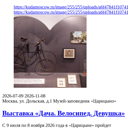
https://kudamoscow.ru/image/255/255/uploads/a6f47841f107
https://kudamoscow.ru/image/255/255/uploads/a6f47841f107
2026-07-09
2026-11-08
Москва, ул. Дольская, д.1
Музей-заповедник «Царицыно»
Выставка «Дача. Велосипед. Девушка»
С 9 июля по 8 ноября 2026 года в «Царицыне» пройдет