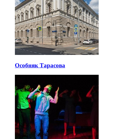
Особняк Тарасова