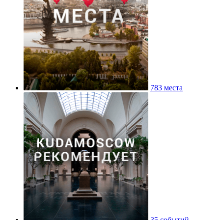
783 места
35 событий