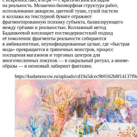
на реальность. Мозаично-биоморфная структура работ,
использование акварели, цветной туши, сухой пастели
и коллажа на текстурной бумаге отражают
фрагментированную психику субъекта, балансирующего
между грёзами и реальностью. Коллажный метод
Бадашкеевой воплощает постмодернистский подход
её поколения: фрагменты реальности собираются
в амбивалентные, неунифицированные целые, где «быстрая
мода» превращается в тряпичных монстров, процесс
посещения магазинов и торговых центров для
многочисленных покупок — в сакральный ритуал, а аниме-
образы — в неоновый лабиринт фантазии.
https://kudamoscow.ru/uploads/cd19a5dcec9b9162b8f14137f9