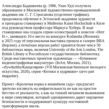
Александра Бадашкеева (р. 1986, Улан-Удэ) получила
образование в Московской художественно-промышленной
академии им. С. Г. Строганова (отделение графики),
продолжила обучение в Эстонской академии художеств
и проходила стажировку в Muthesius Kunst Hochschule в Киле
под руководством профессора Маркуса Хубера. В ходе
стажировки она создала серию иллюстраций к новелле «Herr
H.», занявшую 10-е место на конкурсе Kodansha (Япония);
в 2025 году её персональная выставка прошла в галерее BBA
(Берлин), а печатные версии работ хранятся более чем в 50
библиотеках мира, включая University of the Arts London, The
British Library и Российскую государственную библиотеку.
Среди выставочных проектов художницы — «Бумажное
видение/цифровая макулатура» (InArt, Москва, 2021),
«rfywtkzhbz/Канцелярия» (VII Московская биеннале молодого
искусства, 2020), серия «Котики и кудряшки» (arvo part
magazine).
Проект «Кроличья норка в вишнёвом саду» предлагает
зрителю взглянуть на инфантильность не как на простое
бегство от реальности, а как на тонкий механизм выживания
в мире симулякров, который одновременно дарит ощущение
безопасности и поддерживает культуру постоянной
трансформации масок.