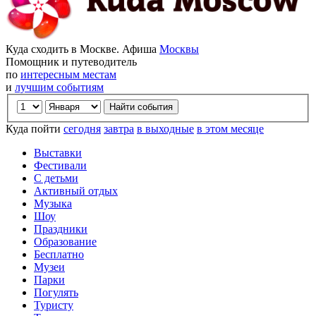
Куда сходить в Москве. Афиша
Москвы
Помощник и путеводитель
по
интересным местам
и
лучшим событиям
Куда пойти
сегодня
завтра
в выходные
в этом месяце
Выставки
Фестивали
С детьми
Активный отдых
Музыка
Шоу
Праздники
Образование
Бесплатно
Музеи
Парки
Погулять
Туристу