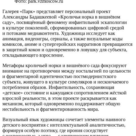
Фото: park.vzmoscow.ru
Галерея «Парк» представляет персональный проект
Александры Бадашкеевой «Кроличья норка в вишнёвом
саду», посвящённый феномену инфантильной эскапологии
в культуре поколений, сформированных цифровой средой
и потоками медиаконтента. Художница исследует как
анимация, видеоигры, сериалы, а также визуальные коды
комиксов, аниме и супергеройских нарративов превращаются
в защитный кокон и одновременно в ловушку для субъекта,
откладывающего взросление.
Метафоры кроличьей норки и вишнёвого сада фокусируют
внимание на противоречии между ностальгией по цельности
и фрагментарной идентичностью постмодернистского
субъекта, живущего в культуре симулякров и нескончаемого
потребления образов. Инфантильность, сохраняющая
«детское» состояние и кажущаяся сопротивлением жёсткой
взрослой реальности, в этом проекте раскрывается как
механизм, который одновременно поддерживает общую
нестабильность и фрагментированность мира.
Визуальный язык художницы сочетает элементы наивного
детского восприятия с интеллектуальной аналитичностью,
формируя особую поэтику, где ирония соседствует
с искренностью, а игра — с критическим взглядом