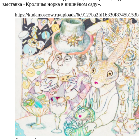
выставка «Кроличья норка в вишнёвом саду».
https://kudamoscow.ru/uploads/6c9127ba2fd16330f8745b153