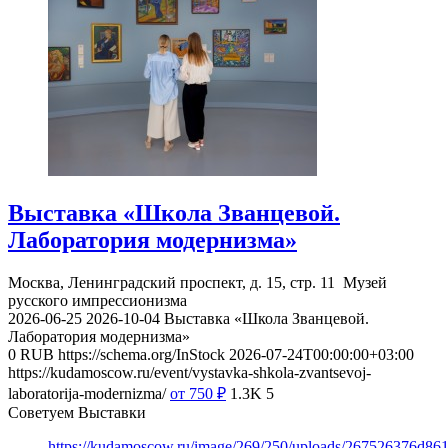
Выставка «Школа Званцевой.
Лаборатория модернизма»
Москва, Ленинградский проспект, д. 15, стр. 11
Музей
русского импрессионизма
2026-06-25
2026-10-04
Выставка «Школа Званцевой.
Лаборатория модернизма»
0
RUB
https://schema.org/InStock
2026-07-24T00:00:00+03:00
https://kudamoscow.ru/event/vystavka-shkola-zvantsevoj-
laboratorija-modernizma/
от 750
₽
1.3K
5
Советуем Выставки
https://kudamoscow.ru/image/269/250/uploads/267526376d8