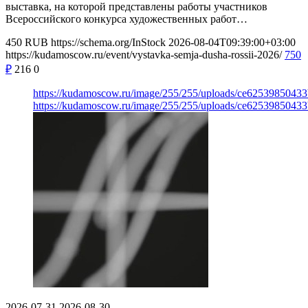
выставка, на которой представлены работы участников
Всероссийского конкурса художественных работ…
450
RUB
https://schema.org/InStock
2026-08-04T09:39:00+03:00
https://kudamoscow.ru/event/vystavka-semja-dusha-rossii-2026/
750
₽
216
0
https://kudamoscow.ru/image/255/255/uploads/ce6253985043
https://kudamoscow.ru/image/255/255/uploads/ce6253985043
2026-07-31
2026-08-30