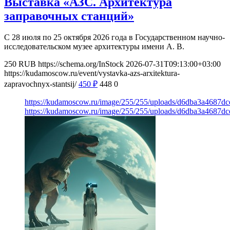
Выставка «АЗС. Архитектура
заправочных станций»
С 28 июля по 25 октября 2026 года в Государственном научно-
исследовательском музее архитектуры имени А. В.
250
RUB
https://schema.org/InStock
2026-07-31T09:13:00+03:00
https://kudamoscow.ru/event/vystavka-azs-arxitektura-
zapravochnyx-stantsij/
450
₽
448
0
https://kudamoscow.ru/image/255/255/uploads/d6dba3a4687d
https://kudamoscow.ru/image/255/255/uploads/d6dba3a4687d