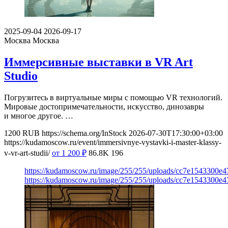
2025-09-04
2026-09-17
Москва
Москва
Иммерсивные выставки в VR Art
Studio
Погрузитесь в виртуальные миры с помощью VR технологий.
Мировые достопримечательности, искусство, динозавры
и многое другое. …
1200
RUB
https://schema.org/InStock
2026-07-30T17:30:00+03:00
https://kudamoscow.ru/event/immersivnye-vystavki-i-master-klassy-
v-vr-art-studii/
от 1 200
₽
86.8K
196
https://kudamoscow.ru/image/255/255/uploads/cc7e1543300e
https://kudamoscow.ru/image/255/255/uploads/cc7e1543300e