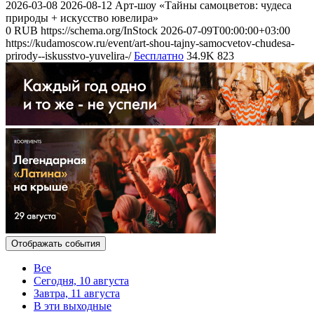
2026-03-08
2026-08-12
Арт-шоу «Тайны самоцветов: чудеса
природы + искусство ювелира»
0
RUB
https://schema.org/InStock
2026-07-09T00:00:00+03:00
https://kudamoscow.ru/event/art-shou-tajny-samocvetov-chudesa-
prirody--iskusstvo-yuvelira-/
Бесплатно
34.9K
823
Отображать события
Все
Сегодня, 10 августа
Завтра, 11 августа
В эти выходные