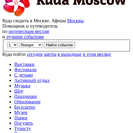
Куда сходить в Москве. Афиша
Москвы
Помощник и путеводитель
по
интересным местам
и
лучшим событиям
Куда пойти
сегодня
завтра
в выходные
в этом месяце
Выставки
Фестивали
С детьми
Активный отдых
Музыка
Шоу
Праздники
Образование
Бесплатно
Музеи
Парки
Погулять
Туристу