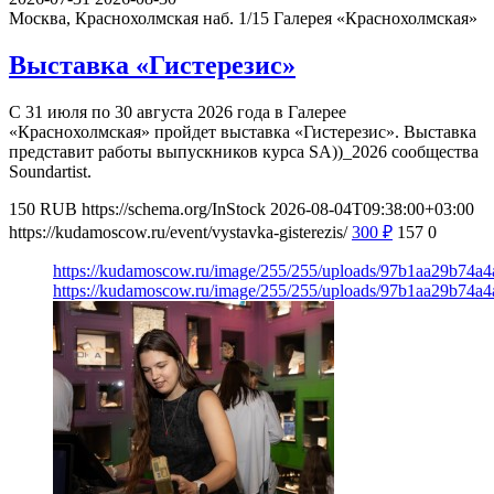
Москва, Краснохолмская наб. 1/15
Галерея «Краснохолмская»
Выставка «Гистерезис»
С 31 июля по 30 августа 2026 года в Галерее
«Краснохолмская» пройдет выставка «Гистерезис». Выставка
представит работы выпускников курса SA))_2026 сообщества
Soundartist.
150
RUB
https://schema.org/InStock
2026-08-04T09:38:00+03:00
https://kudamoscow.ru/event/vystavka-gisterezis/
300
₽
157
0
https://kudamoscow.ru/image/255/255/uploads/97b1aa29b74a
https://kudamoscow.ru/image/255/255/uploads/97b1aa29b74a