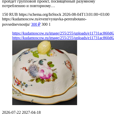
пройдет групповой проект, посвящённый разумному
потреблению и повторному…
150
RUB
https://schema.org/InStock
2026-08-04T13:01:00+03:00
https://kudamoscow.ru/event/vystavka-pererabotano-
povsednevnostju/
300
₽
300
1
https://kudamoscow.ru/image/255/255/uploads/e11731ac860d6
https://kudamoscow.ru/image/255/255/uploads/e11731ac860d6
2026-07-22
2027-04-18