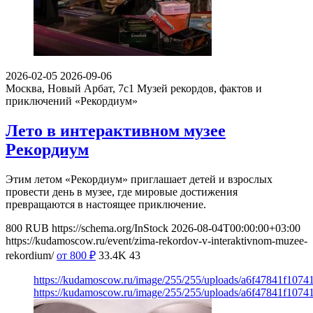
2026-02-05
2026-09-06
Москва, Новый Арбат, 7с1
Музей рекордов, фактов и
приключений «Рекордиум»
Лето в интерактивном музее
Рекордиум
Этим летом «Рекордиум» приглашает детей и взрослых
провести день в музее, где мировые достижения
превращаются в настоящее приключение.
800
RUB
https://schema.org/InStock
2026-08-04T00:00:00+03:00
https://kudamoscow.ru/event/zima-rekordov-v-interaktivnom-muzee-
rekordium/
от 800
₽
33.4K
43
https://kudamoscow.ru/image/255/255/uploads/a6f47841f107
https://kudamoscow.ru/image/255/255/uploads/a6f47841f107