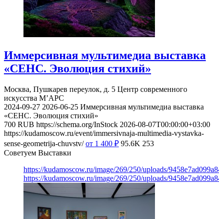
Иммерсивная мультимедиа выставка
«СЕНС. Эволюция стихий»
Москва, Пушкарев переулок, д. 5
Центр современного
искусства М’АРС
2024-09-27
2026-06-25
Иммерсивная мультимедиа выставка
«СЕНС. Эволюция стихий»
700
RUB
https://schema.org/InStock
2026-08-07T00:00:00+03:00
https://kudamoscow.ru/event/immersivnaja-multimedia-vystavka-
sense-geometrija-chuvstv/
от 1 400
₽
95.6K
253
Советуем Выставки
https://kudamoscow.ru/image/269/250/uploads/9458e7ad099a
https://kudamoscow.ru/image/269/250/uploads/9458e7ad099a