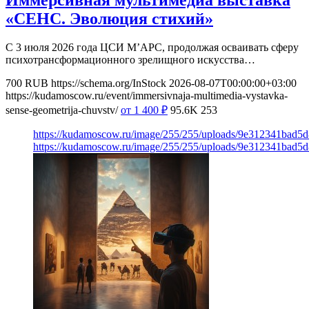
«СЕНС. Эволюция стихий»
С 3 июля 2026 года ЦСИ М’АРС, продолжая осваивать сферу
психотрансформационного зрелищного искусства…
700
RUB
https://schema.org/InStock
2026-08-07T00:00:00+03:00
https://kudamoscow.ru/event/immersivnaja-multimedia-vystavka-
sense-geometrija-chuvstv/
от 1 400
₽
95.6K
253
https://kudamoscow.ru/image/255/255/uploads/9e312341bad5
https://kudamoscow.ru/image/255/255/uploads/9e312341bad5