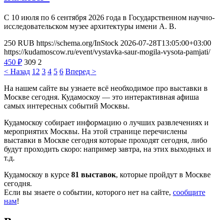
С 10 июля по 6 сентября 2026 года в Государственном научно-
исследовательском музее архитектуры имени А. В.
250
RUB
https://schema.org/InStock
2026-07-28T13:05:00+03:00
https://kudamoscow.ru/event/vystavka-saur-mogila-vysota-pamjati/
450
₽
309
2
< Назад
1
2
3
4
5
6
Вперед >
На нашем сайте вы узнаете всё необходимое про выставки в
Москве сегодня. Кудамоскоу — это интерактивная афиша
самых интересных событий Москвы.
Кудамоскоу собирает информацию о лучших развлечениях и
мероприятих Москвы. На этой странице перечислены
выставки в Москве сегодня которые проходят сегодня, либо
будут проходить скоро: например завтра, на этих выходных и
т.д.
Кудамоскоу в курсе
81 выставок
, которые пройдут в Москве
сегодня.
Если вы знаете о событии, которого нет на сайте,
сообщите
нам
!