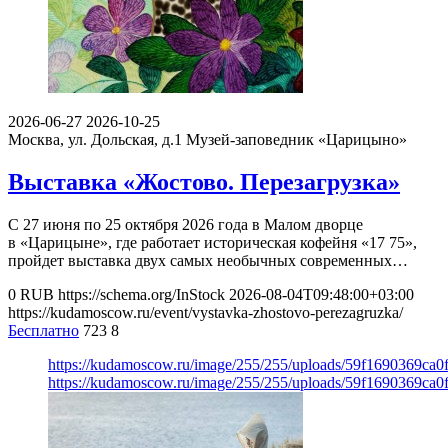
2026-06-27
2026-10-25
Москва, ул. Дольская, д.1
Музей-заповедник «Царицыно»
Выставка «Жостово. Перезагрузка»
С 27 июня по 25 октября 2026 года в Малом дворце
в «Царицыне», где работает историческая кофейня «17 75»,
пройдет выставка двух самых необычных современных…
0
RUB
https://schema.org/InStock
2026-08-04T09:48:00+03:00
https://kudamoscow.ru/event/vystavka-zhostovo-perezagruzka/
Бесплатно
723
8
https://kudamoscow.ru/image/255/255/uploads/59f1690369ca
https://kudamoscow.ru/image/255/255/uploads/59f1690369ca