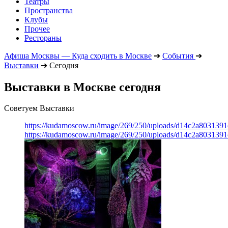
Театры
Пространства
Клубы
Прочее
Рестораны
Афиша Москвы — Куда сходить в Москве
➔
События
➔
Выставки
➔
Сегодня
Выставки в Москве сегодня
Советуем Выставки
https://kudamoscow.ru/image/269/250/uploads/d14c2a803139
https://kudamoscow.ru/image/269/250/uploads/d14c2a803139