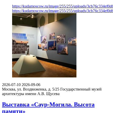
https://kudamoscow.ru/image/255/255/uploads/3cb76c334ef0
https://kudamoscow.ru/image/255/255/uploads/3cb76c334ef0
2026-07-10
2026-09-06
Москва, ул. Воздвиженка, д. 5/25
Государственный музей
архитектуры имени А.В. Щусева
Выставка «Саур-Могила. Высота
памяти»