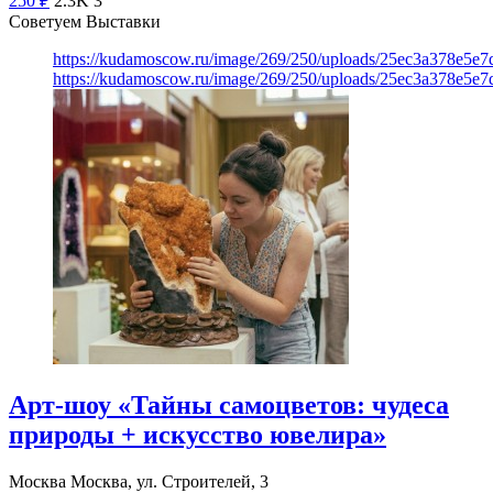
250
₽
2.3K
3
Советуем Выставки
https://kudamoscow.ru/image/269/250/uploads/25ec3a378e5
https://kudamoscow.ru/image/269/250/uploads/25ec3a378e5
Арт-шоу «Тайны самоцветов: чудеса
природы + искусство ювелира»
Москва
Москва, ул. Строителей, 3