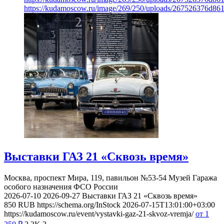
https://kudamoscow.ru/image/269/250/uploads/267526376d8
Выставки ГАЗ 21 «Сквозь время»
Москва, проспект Мира, 119, павильон №53-54
Музей Гаража
особого назначения ФСО России
2026-07-10
2026-09-27
Выставки ГАЗ 21 «Сквозь время»
850
RUB
https://schema.org/InStock
2026-07-15T13:01:00+03:00
https://kudamoscow.ru/event/vystavki-gaz-21-skvoz-vremja/
от 1