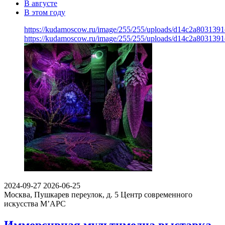
В августе
В этом году
https://kudamoscow.ru/image/255/255/uploads/d14c2a803139
https://kudamoscow.ru/image/255/255/uploads/d14c2a803139
2024-09-27
2026-06-25
Москва, Пушкарев переулок, д. 5
Центр современного
искусства М’АРС
Иммерсивная мультимедиа выставка