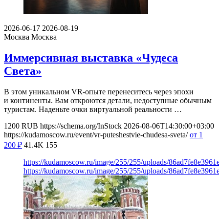
2026-06-17
2026-08-19
Москва
Москва
Иммерсивная выставка «Чудеса
Света»
В этом уникальном VR-опыте перенеситесь через эпохи
и континенты. Вам откроются детали, недоступные обычным
туристам. Наденьте очки виртуальной реальности …
1200
RUB
https://schema.org/InStock
2026-08-06T14:30:00+03:00
https://kudamoscow.ru/event/vr-puteshestvie-chudesa-sveta/
от 1
200
₽
41.4K
155
https://kudamoscow.ru/image/255/255/uploads/86ad7fe8e396
https://kudamoscow.ru/image/255/255/uploads/86ad7fe8e396