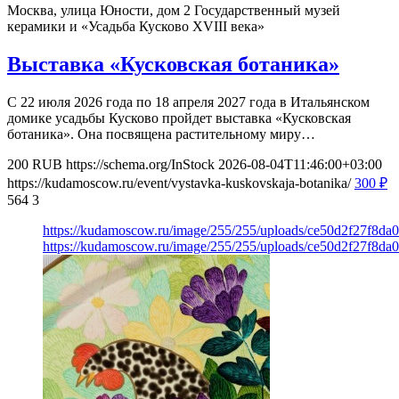
Москва, улица Юности, дом 2
Государственный музей
керамики и «Усадьба Кусково XVIII века»
Выставка «Кусковская ботаника»
С 22 июля 2026 года по 18 апреля 2027 года в Итальянском
домике усадьбы Кусково пройдет выставка «Кусковская
ботаника». Она посвящена растительному миру…
200
RUB
https://schema.org/InStock
2026-08-04T11:46:00+03:00
https://kudamoscow.ru/event/vystavka-kuskovskaja-botanika/
300
₽
564
3
https://kudamoscow.ru/image/255/255/uploads/ce50d2f27f8d
https://kudamoscow.ru/image/255/255/uploads/ce50d2f27f8d