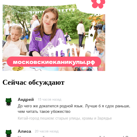
Сейчас обсуждают
Андрей
15 часов назад
До чего же докатился родной язык. Лучше б я сдох раньше,
чем читать такое убожество
Китай-город пешком: старые улицы, храмы и Зарядье
Алиса
20 часов назад