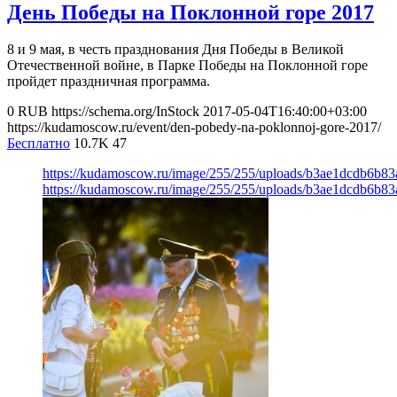
День Победы на Поклонной горе 2017
8 и 9 мая, в честь празднования Дня Победы в Великой
Отечественной войне, в Парке Победы на Поклонной горе
пройдет праздничная программа.
0
RUB
https://schema.org/InStock
2017-05-04T16:40:00+03:00
https://kudamoscow.ru/event/den-pobedy-na-poklonnoj-gore-2017/
Бесплатно
10.7K
47
https://kudamoscow.ru/image/255/255/uploads/b3ae1dcdb6b8
https://kudamoscow.ru/image/255/255/uploads/b3ae1dcdb6b8