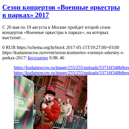
Сезон концертов «Военные оркестры
в парках» 2017
С 20 мая по 19 августа в Москве пройдет второй сезон
концертов «Военные оркестры в парках», на которых
выступят…
0
RUB
https://schema.org/InStock
2017-05-15T19:27:00+03:00
https://kudamoscow.ru/event/sezon-kontsertov-voennye-orkestry-v-
parkax-2017/
Бесплатно
9.9K
46
https://kudamoscow.ru/image/255/255/uploads/53716f348b8e
https://kudamoscow.ru/image/255/255/uploads/53716f348b8e