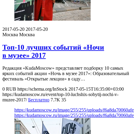
2017-05-20
2017-05-20
Москва
Москва
Топ-10 лучших событий «Ночи
в музее» 2017
Редакция «KudaMoscow» представляет подборку 10 самых
ярких событий акции «Ночь в музее 2017»: Образовательный
фестиваль «Открытые лекции» в саду…
0
RUB
https://schema.org/InStock
2017-05-15T16:35:00+03:00
https://kudamoscow.ru/event/top-10-luchshix-sobytij-nochi-v-
muzee-2017/
Бесплатно
7.7K
35
https://kudamoscow.ru/image/255/255/uploads/f6a8da70060af
https://kudamoscow.ru/image/255/255/uploads/f6a8da70060af