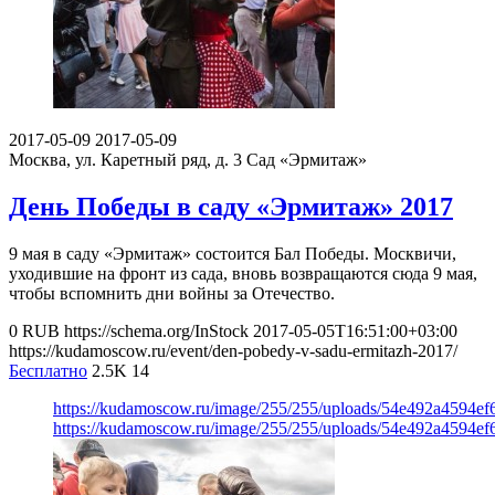
2017-05-09
2017-05-09
Москва, ул. Каретный ряд, д. 3
Сад «Эрмитаж»
День Победы в саду «Эрмитаж» 2017
9 мая в саду «Эрмитаж» состоится Бал Победы. Москвичи,
уходившие на фронт из сада, вновь возвращаются сюда 9 мая,
чтобы вспомнить дни войны за Отечество.
0
RUB
https://schema.org/InStock
2017-05-05T16:51:00+03:00
https://kudamoscow.ru/event/den-pobedy-v-sadu-ermitazh-2017/
Бесплатно
2.5K
14
https://kudamoscow.ru/image/255/255/uploads/54e492a4594e
https://kudamoscow.ru/image/255/255/uploads/54e492a4594e