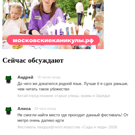
Сейчас обсуждают
Андрей
18 часов назад
До чего же докатился родной язык. Лучше б я сдох раньше,
чем читать такое убожество
Китай-город пешком: старые улицы, храмы и Зарядье
Алиса
23 часа назад
Не смогли найти место где проходит данный фестиваль! От
метро очень далеко идти
Фестиваль ландшафтного искусства «Сады и люди» 2026