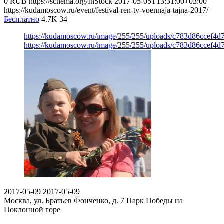
0
RUB
https://schema.org/InStock
2017-05-05T13:31:00+03:00
https://kudamoscow.ru/event/festival-ren-tv-voennaja-tajna-2017/
Бесплатно
4.7K
34
https://kudamoscow.ru/image/255/255/uploads/c783d86ccef4
https://kudamoscow.ru/image/255/255/uploads/c783d86ccef4
2017-05-09
2017-05-09
Москва, ул. Братьев Фонченко, д. 7
Парк Победы на
Поклонной горе