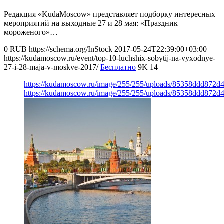
Редакция «KudaMoscow» представляет подборку интересных
мероприятий на выходные 27 и 28 мая: «Праздник
мороженого»…
0
RUB
https://schema.org/InStock
2017-05-24T22:39:00+03:00
https://kudamoscow.ru/event/top-10-luchshix-sobytij-na-vyxodnye-
27-i-28-maja-v-moskve-2017/
Бесплатно
9K
14
https://kudamoscow.ru/image/255/255/uploads/85358ddd872d
https://kudamoscow.ru/image/255/255/uploads/85358ddd872d