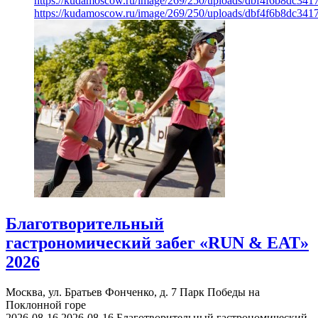
https://kudamoscow.ru/image/269/250/uploads/dbf4f6b8dc34
https://kudamoscow.ru/image/269/250/uploads/dbf4f6b8dc34
Благотворительный
гастрономический забег «RUN & EAT»
2026
Москва, ул. Братьев Фонченко, д. 7
Парк Победы на
Поклонной горе
2026-08-16
2026-08-16
Благотворительный гастрономический