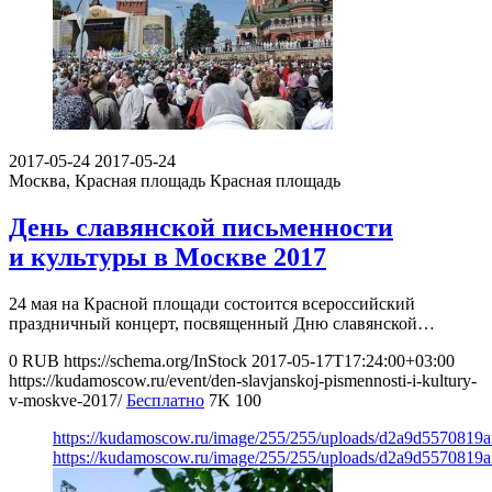
2017-05-24
2017-05-24
Москва, Красная площадь
Красная площадь
День славянской письменности
и культуры в Москве 2017
24 мая на Красной площади состоится всероссийский
праздничный концерт, посвященный Дню славянской…
0
RUB
https://schema.org/InStock
2017-05-17T17:24:00+03:00
https://kudamoscow.ru/event/den-slavjanskoj-pismennosti-i-kultury-
v-moskve-2017/
Бесплатно
7K
100
https://kudamoscow.ru/image/255/255/uploads/d2a9d5570819
https://kudamoscow.ru/image/255/255/uploads/d2a9d5570819