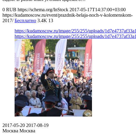
0
RUB
https://schema.org/InStock
2017-05-17T14:37:00+03:00
https://kudamoscow.ru/event/prazdnik-belaja-noch-v-kolomenskom-
2017/
Бесплатно
3.4K
13
https://kudamoscow.ru/image/255/255/uploads/1d7e4737af33a
https://kudamoscow.ru/image/255/255/uploads/1d7e4737af33a
2017-05-20
2017-08-19
Москва
Москва