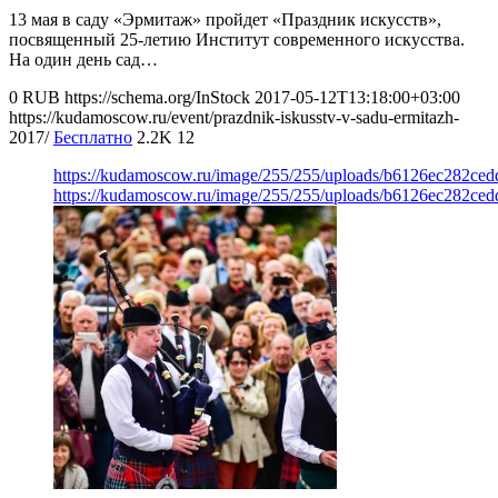
13 мая в саду «Эрмитаж» пройдет «Праздник искусств»,
посвященный 25-летию Институт современного искусства.
На один день сад…
0
RUB
https://schema.org/InStock
2017-05-12T13:18:00+03:00
https://kudamoscow.ru/event/prazdnik-iskusstv-v-sadu-ermitazh-
2017/
Бесплатно
2.2K
12
https://kudamoscow.ru/image/255/255/uploads/b6126ec282ce
https://kudamoscow.ru/image/255/255/uploads/b6126ec282ce