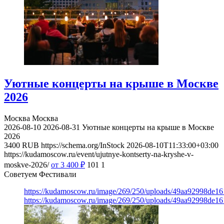
Уютные концерты на крыше в Москве
2026
Москва
Москва
2026-08-10
2026-08-31
Уютные концерты на крыше в Москве
2026
3400
RUB
https://schema.org/InStock
2026-08-10T11:33:00+03:00
https://kudamoscow.ru/event/ujutnye-kontserty-na-kryshe-v-
moskve-2026/
от 3 400
₽
101
1
Советуем Фестивали
https://kudamoscow.ru/image/269/250/uploads/49aa92998de1
https://kudamoscow.ru/image/269/250/uploads/49aa92998de1