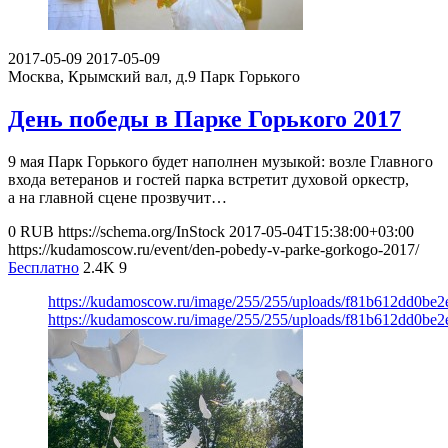
2017-05-09
2017-05-09
Москва, Крымский вал, д.9
Парк Горького
День победы в Парке Горького 2017
9 мая Парк Горького будет наполнен музыкой: возле Главного
входа ветеранов и гостей парка встретит духовой оркестр,
а на главной сцене прозвучит…
0
RUB
https://schema.org/InStock
2017-05-04T15:38:00+03:00
https://kudamoscow.ru/event/den-pobedy-v-parke-gorkogo-2017/
Бесплатно
2.4K
9
https://kudamoscow.ru/image/255/255/uploads/f81b612dd0be
https://kudamoscow.ru/image/255/255/uploads/f81b612dd0be