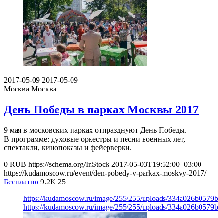
2017-05-09
2017-05-09
Москва
Москва
День Победы в парках Москвы 2017
9 мая в московских парках отпразднуют День Победы.
В программе: духовые оркестры и песни военных лет,
спектакли, кинопоказы и фейерверки.
0
RUB
https://schema.org/InStock
2017-05-03T19:52:00+03:00
https://kudamoscow.ru/event/den-pobedy-v-parkax-moskvy-2017/
Бесплатно
9.2K
25
https://kudamoscow.ru/image/255/255/uploads/334a026b0579
https://kudamoscow.ru/image/255/255/uploads/334a026b0579