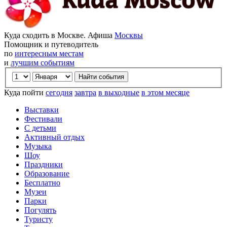
Куда сходить в Москве. Афиша
Москвы
Помощник и путеводитель
по
интересным местам
и
лучшим событиям
Куда пойти
сегодня
завтра
в выходные
в этом месяце
Выставки
Фестивали
С детьми
Активный отдых
Музыка
Шоу
Праздники
Образование
Бесплатно
Музеи
Парки
Погулять
Туристу