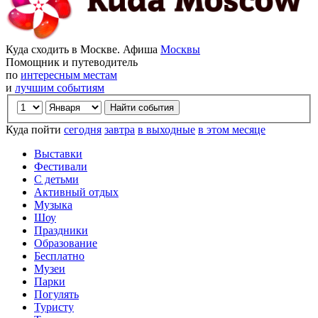
Куда сходить в Москве. Афиша
Москвы
Помощник и путеводитель
по
интересным местам
и
лучшим событиям
Куда пойти
сегодня
завтра
в выходные
в этом месяце
Выставки
Фестивали
С детьми
Активный отдых
Музыка
Шоу
Праздники
Образование
Бесплатно
Музеи
Парки
Погулять
Туристу