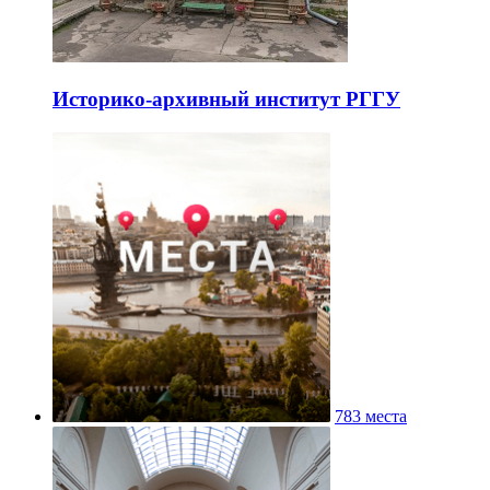
Историко-архивный институт РГГУ
783 места