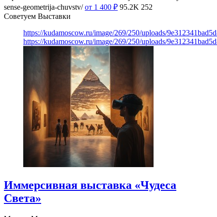
sense-geometrija-chuvstv/
от 1 400
₽
95.2K
252
Советуем Выставки
https://kudamoscow.ru/image/269/250/uploads/9e312341bad5
https://kudamoscow.ru/image/269/250/uploads/9e312341bad5
Иммерсивная выставка «Чудеса
Света»