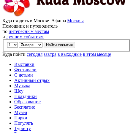
Куда сходить в Москве. Афиша
Москвы
Помощник и путеводитель
по
интересным местам
и
лучшим событиям
Куда пойти
сегодня
завтра
в выходные
в этом месяце
Выставки
Фестивали
С детьми
Активный отдых
Музыка
Шоу
Праздники
Образование
Бесплатно
Музеи
Парки
Погулять
Туристу