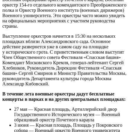
оркестр 154-го отдельного комендантского Преображенского
полка и Оркестр Военного института (военных дирижеров)
Военного университета. Эти оркестры часто можно увидеть
на официальных мероприятиях с участием руководства
страны.
Выступление оркестров начнется в 15:30 на нескольких
площадках вблизи Александровского сада. Основное
действие развернется уже в самом саду на площадке
у исторического грота. С приветственным словом выступят
Член Общественного совета Фестиваля «Спасская башня»
Комендант Московского Кремля, генерал-лейтенант Сергей
Хлебников, Руководитель Дирекции Фестиваля «Спасская
башня» Сергей Смирнов и Министр Правительства Москвы,
руководитель Департамента культуры города Москвы
Александр Кибовский.
В течение лета военные оркестры дадут бесплатные
концерты в парках и на других центральных площадках:
27 мая — Красная площадь, Артиллерийский двор
Государственного Исторического музея — Военный
образцовый оркестр Почетного караула
3 июня — Красная площадь, Площадь у Покровского
собора — Военный оркестр Военного университета