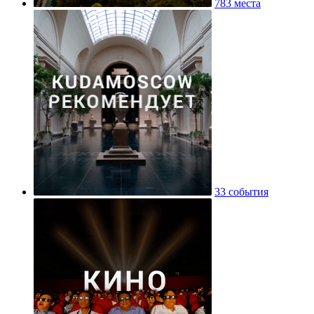
783 места
33 события