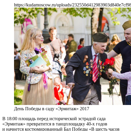
https://kudamoscow.ru/uploads/232550d412983903d840e7cf98
День Победы в саду «Эрмитаж» 2017
В 18:00 площадь перед исторической эстрадой сада
«Эрмитаж» превратится в танцплощадку 40-х годов
и начнется костюмированный Бал Победы «В шесть часов