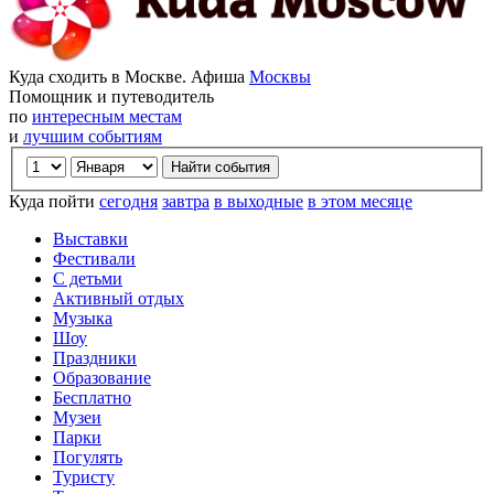
Куда сходить в Москве. Афиша
Москвы
Помощник и путеводитель
по
интересным местам
и
лучшим событиям
Куда пойти
сегодня
завтра
в выходные
в этом месяце
Выставки
Фестивали
С детьми
Активный отдых
Музыка
Шоу
Праздники
Образование
Бесплатно
Музеи
Парки
Погулять
Туристу