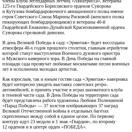
члены клуба легендарных летчиц «Авиатрисса», ветераны
125-го Гвардейского Борисовского орденов Суворова
и Кутузова бомбардировочного авиационного полка имени
героя Советского Союза Марины Расковой (женского полка
пикирующих бомбардировщиков) и ветераны 40-й
Гвардейской Енакиево-Дунайской Краснознаменной ордена
Суворова стрелковой дивизии.
В день Великой Победы в саду «Эрмитаж» будет воссоздана
атмосфера 40-х годов прошлого столетия, главным атрибутом
которой станут выступления Военного духового оркестра
и Мужского камерного хора. В День Победы на главной
площади сада прозвучат любимые москвичами песни военных
лет в исполнении молодых артистов.
Как взрослым, так и юным гостям сада «Эрмитаж» наверняка
будет интересно увидеть выставку советских ретро-
автомобилей, и принять участие в играх шахматного клуба
в теневой части сада. В День Победы на территории сада
будет представлена работа художника Любови Полюшиной
«Парад Победы» — 37 холстов изображающих 37 наград
Великой Отечественной войны в отдельных багетах
скрепленных между собой в единое целое. По первому
контуру идут 23 медали и 1 знак «Гвардия», по второму
12 орденов и в центре орден «ПОБЕДА».