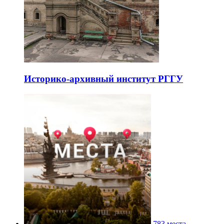
Историко-архивный институт РГГУ
783 места