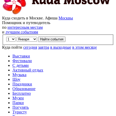
Куда сходить в Москве. Афиша
Москвы
Помощник и путеводитель
по
интересным местам
и
лучшим событиям
Куда пойти
сегодня
завтра
в выходные
в этом месяце
Выставки
Фестивали
С детьми
Активный отдых
Музыка
Шоу
Праздники
Образование
Бесплатно
Музеи
Парки
Погулять
Туристу