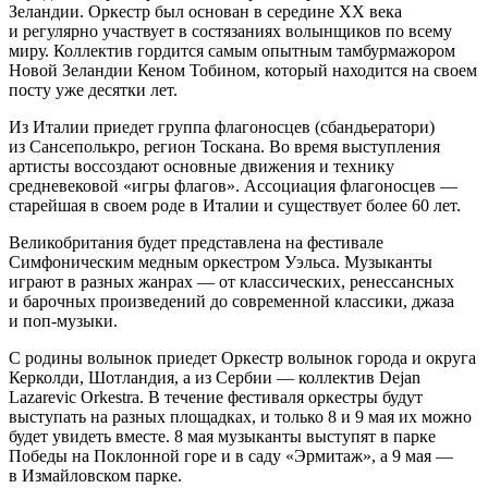
Зеландии. Оркестр был основан в середине XX века
и регулярно участвует в состязаниях волынщиков по всему
миру. Коллектив гордится самым опытным тамбурмажором
Новой Зеландии Кеном Тобином, который находится на своем
посту уже десятки лет.
Из Италии приедет группа флагоносцев (сбандьератори)
из Сансеполькро, регион Тоскана. Во время выступления
артисты воссоздают основные движения и технику
средневековой «игры флагов». Ассоциация флагоносцев —
старейшая в своем роде в Италии и существует более 60 лет.
Великобритания будет представлена на фестивале
Симфоническим медным оркестром Уэльса. Музыканты
играют в разных жанрах — от классических, ренессансных
и барочных произведений до современной классики, джаза
и поп-музыки.
С родины волынок приедет Оркестр волынок города и округа
Керколди, Шотландия, а из Сербии — коллектив Dejan
Lazarevic Orkestra. В течение фестиваля оркестры будут
выступать на разных площадках, и только 8 и 9 мая их можно
будет увидеть вместе. 8 мая музыканты выступят в парке
Победы на Поклонной горе и в саду «Эрмитаж», а 9 мая —
в Измайловском парке.