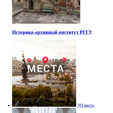
Историко-архивный институт РГГУ
783 места