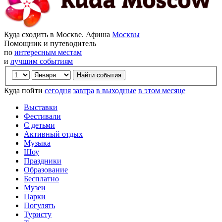
Куда сходить в Москве. Афиша
Москвы
Помощник и путеводитель
по
интересным местам
и
лучшим событиям
Куда пойти
сегодня
завтра
в выходные
в этом месяце
Выставки
Фестивали
С детьми
Активный отдых
Музыка
Шоу
Праздники
Образование
Бесплатно
Музеи
Парки
Погулять
Туристу