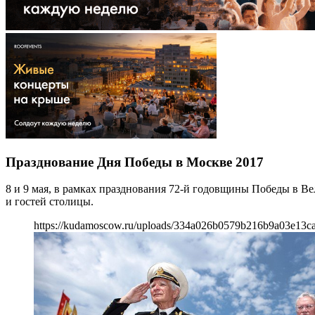
Празднование Дня Победы в Москве 2017
8 и 9 мая, в рамках празднования 72-й годовщины Победы в В
и гостей столицы.
https://kudamoscow.ru/uploads/334a026b0579b216b9a03e13c