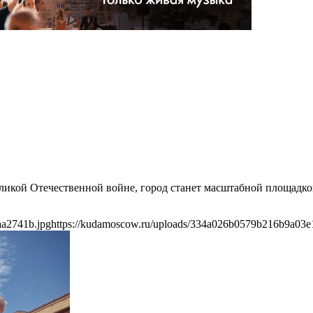
еликой Отечественной войне, город станет масштабной площадк
aa2741b.jpg
https://kudamoscow.ru/uploads/334a026b0579b216b9a03e