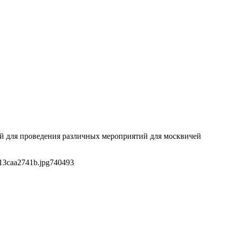
ой для проведения различных мероприятий для москвичей
13caa2741b.jpg
740
493