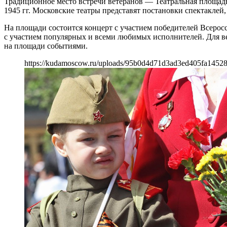
Традиционное место встречи ветеранов — Театральная площадь
1945 гг. Московские театры представят постановки спектакле
На площади состоится концерт с участием победителей Всерос
с участием популярных и всеми любимых исполнителей. Для ве
на площади событиями.
https://kudamoscow.ru/uploads/95b0d4d71d3ad3ed405fa14528