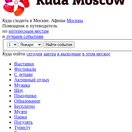
Куда сходить в Москве. Афиша
Москвы
Помощник и путеводитель
по
интересным местам
и
лучшим событиям
Куда пойти
сегодня
завтра
в выходные
в этом месяце
Выставки
Фестивали
С детьми
Активный отдых
Музыка
Шоу
Праздники
Образование
Бесплатно
Музеи
Парки
Погулять
Туристу