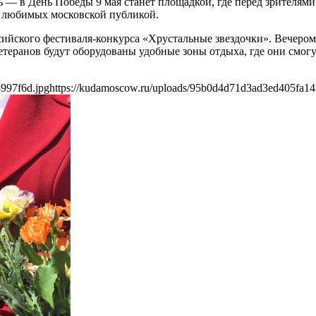
 — в День Победы 9 мая станет площадкой, где перед зрителями
й, любимых московской публикой.
сийского фестиваля-конкурса «Хрустальные звездочки». Вечеро
теранов будут оборудованы удобные зоны отдыха, где они смогу
997f6d.jpg
https://kudamoscow.ru/uploads/95b0d4d71d3ad3ed405fa14