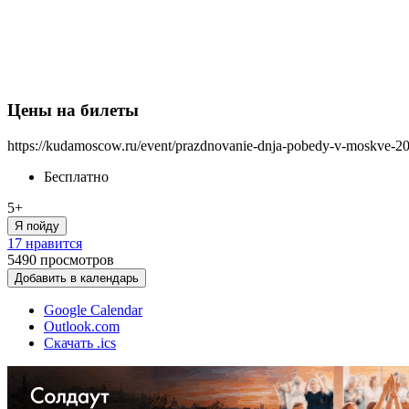
Цены на билеты
https://kudamoscow.ru/event/prazdnovanie-dnja-pobedy-v-moskve-2
Бесплатно
5+
Я пойду
17 нравится
5490
просмотров
Добавить в календарь
Google Calendar
Outlook.com
Скачать .ics