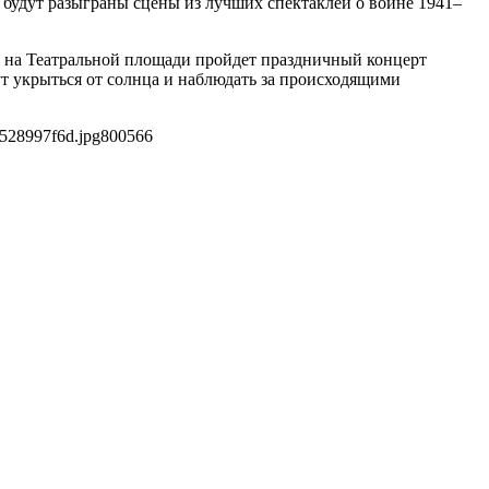
 будут разыграны сцены из лучших спектаклей о войне 1941–
м на Театральной площади пройдет праздничный концерт
т укрыться от солнца и наблюдать за происходящими
528997f6d.jpg
800
566