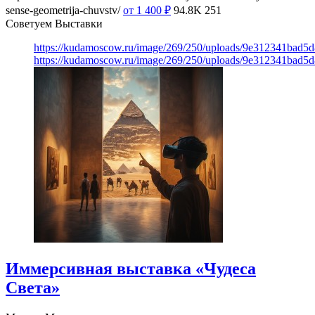
sense-geometrija-chuvstv/
от 1 400
₽
94.8K
251
Советуем Выставки
https://kudamoscow.ru/image/269/250/uploads/9e312341bad5
https://kudamoscow.ru/image/269/250/uploads/9e312341bad5
Иммерсивная выставка «Чудеса
Света»