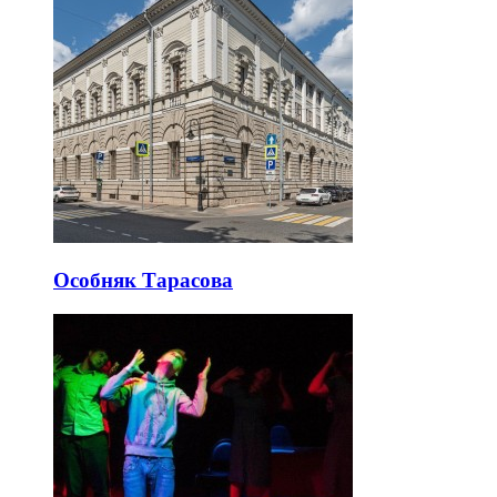
Особняк Тарасова