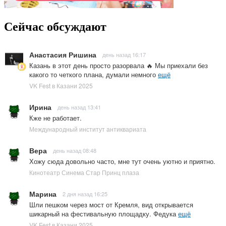
Сейчас обсуждают
Анастасия Ришина
день назад 16:17
Казань в этот день просто разорвала 🔥 Мы приехали без
какого то четкого плана, думали немного
ещё
VK Fest в Казани 2025
Ирина
день назад 13:41
Кже не работает.
Международный институт антиквариата
Вера
день назад 08:48
Хожу сюда довольно часто, мне тут очень уютно и приятно.
Кинотеатр Синема Стар Принц плаза
Марина
2 дня назад 16:25
Шли пешком через мост от Кремля, вид открывается
шикарный на фестивальную площадку. Федука
ещё
VK Fest в Казани 2025