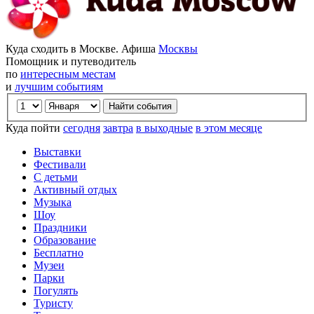
Куда сходить в Москве. Афиша
Москвы
Помощник и путеводитель
по
интересным местам
и
лучшим событиям
Куда пойти
сегодня
завтра
в выходные
в этом месяце
Выставки
Фестивали
С детьми
Активный отдых
Музыка
Шоу
Праздники
Образование
Бесплатно
Музеи
Парки
Погулять
Туристу