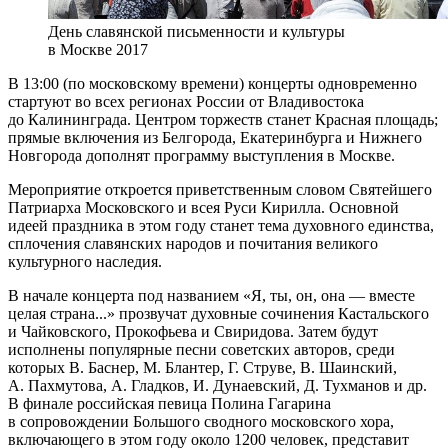
День славянской письменности и культуры
в Москве 2017
В 13:00 (по московскому времени) концерты одновременно
стартуют во всех регионах России от Владивостока
до Калининграда. Центром торжеств станет Красная площадь;
прямые включения из Белгорода, Екатеринбурга и Нижнего
Новгорода дополнят программу выступления в Москве.
Мероприятие откроется приветственным словом Святейшего
Патриарха Московского и всея Руси Кирилла. Основной
идеей праздника в этом году станет тема духовного единства,
сплочения славянских народов и почитания великого
культурного наследия.
В начале концерта под названием «Я, ты, он, она — вместе
целая страна...» прозвучат духовные сочинения Кастальского
и Чайковского, Прокофьева и Свиридова. Затем будут
исполнены популярные песни советских авторов, среди
которых В. Баснер, М. Блантер, Г. Струве, В. Шаинский,
А. Пахмутова, А. Гладков, И. Дунаевский, Д. Тухманов и др.
В финале российская певица Полина Гагарина
в сопровождении Большого сводного московского хора,
включающего в этом году около 1200 человек, представит