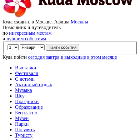
Куда сходить в Москве. Афиша
Москвы
Помощник и путеводитель
по
интересным местам
и
лучшим событиям
Куда пойти
сегодня
завтра
в выходные
в этом месяце
Выставки
Фестивали
С детьми
Активный отдых
Музыка
Шоу
Праздники
Образование
Бесплатно
Музеи
Парки
Погулять
Туристу