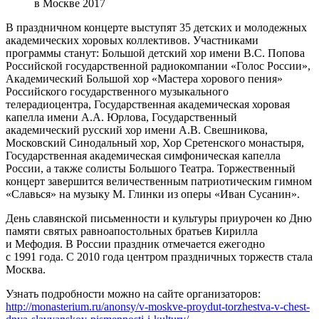
в Москве 2017
В праздничном концерте выступят 35 детских и молодежных
академических хоровых коллективов. Участниками
программы станут: Большой детский хор имени В.С. Попова
Российской государственной радиокомпании «Голос России»,
Академический Большой хор «Мастера хорового пения»
Российского государственного музыкального
телерадиоцентра, Государственная академическая хоровая
капелла имени А.А. Юрлова, Государственный
академический русский хор имени А.В. Свешникова,
Московский Синодальный хор, Хор Сретенского монастыря,
Государственная академическая симфоническая капелла
России, а также солисты Большого Театра. Торжественный
концерт завершится величественным патриотическим гимном
«Славься» на музыку М. Глинки из оперы «Иван Сусанин».
День славянской письменности и культуры приурочен ко Дню
памяти святых равноапостольных братьев Кирилла
и Мефодия. В России праздник отмечается ежегодно
с 1991 года. С 2010 года центром праздничных торжеств стала
Москва.
Узнать подробности можно на сайте организаторов:
http://monasterium.ru/anonsy/v-moskve-proydut-torzhestva-v-chest-