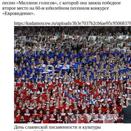
песню «Миллион голосов», с которой она заняла победное
второе место на 60-м юбилейном песенном конкурсе
«Евровидение».
https://kudamoscow.ru/uploads/3b3e7037b2cb6ae95c9506837
День славянской письменности и культуры