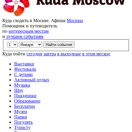
Куда сходить в Москве. Афиша
Москвы
Помощник и путеводитель
по
интересным местам
и
лучшим событиям
Куда пойти
сегодня
завтра
в выходные
в этом месяце
Выставки
Фестивали
С детьми
Активный отдых
Музыка
Шоу
Праздники
Образование
Бесплатно
Музеи
Парки
Погулять
Туристу