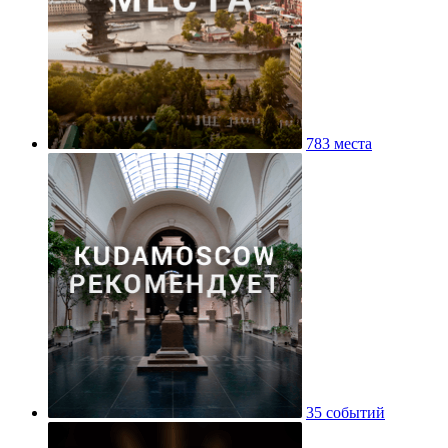
783 места
35 событий