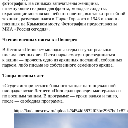
фотографий. На снимках запечатлены женщины,
штампующие снаряды для фронта, молодые солдаты,
охраняющие московское небо от налетов, выставка трофейной
техники, размещавшаяся в Парке Горького в 1943 и колонна
пленных на Крымском мосту. Фотографии предоставлены
МИА «Россия сегодня».
Чтения военных писем в «Пионере»
В Летнем «Пионере» молодые актеры озвучат реальные
письма военных лет. Гости парка смогут присоединиться
к акции — прочесть одно из архивных посланий, собранных
парком, либо письма из собственного семейного архива.
Танцы военных лет
«Студия исторического бального танца» на танцевальной
площадке возле Летнего «Пионера» проведет мастер-классы
по военным танцам. В программе — уроки вальса и танго,
после — свободная программа.
https://kudamoscow.ru/uploads/8454fd5832f03bc2967bd1c82b