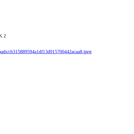
K
2
ploads/cb315889594a1df13d915700442acaa8.jpeg