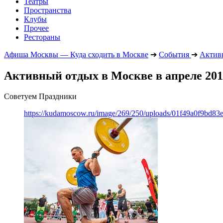
Театры
Пространства
Клубы
Прочее
Рестораны
Афиша Москвы — Куда сходить в Москве
➔
События
➔
Актив
Активный отдых в Москве в апреле 201
Советуем Праздники
https://kudamoscow.ru/image/269/250/uploads/01f49a0f9bd83