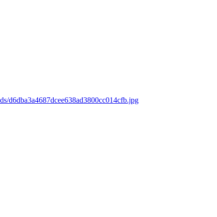
oads/d6dba3a4687dcee638ad3800cc014cfb.jpg