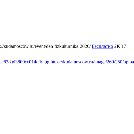
s://kudamoscow.ru/event/den-fizkulturnika-2026/
Бесплатно
2K
17
cee638ad3800cc014cfb.jpg
https://kudamoscow.ru/image/269/250/upl