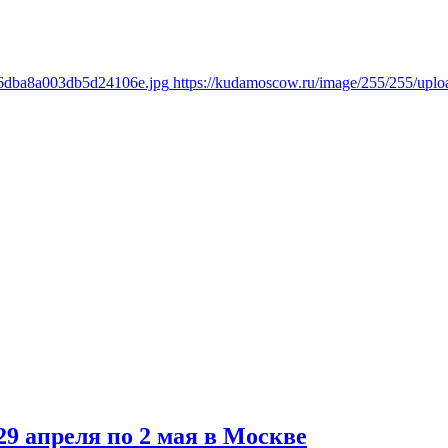
b6dba8a003db5d24106e.jpg
https://kudamoscow.ru/image/255/255/up
9 апреля по 2 мая в Москве