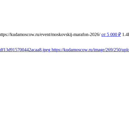
https://kudamoscow.ru/event/moskovskij-marafon-2026/
от 5 000
₽
1.4
1df13d915700442acaa8.jpeg
https://kudamoscow.ru/image/269/250/u