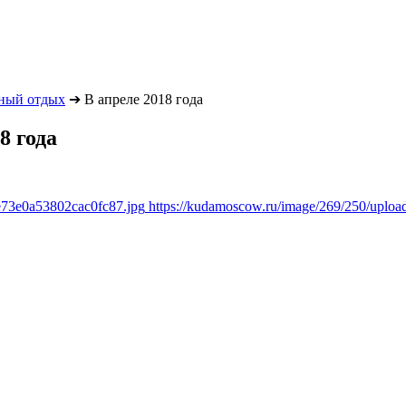
ный отдых
➔
В апреле 2018 года
8 года
e73e0a53802cac0fc87.jpg
https://kudamoscow.ru/image/269/250/uplo