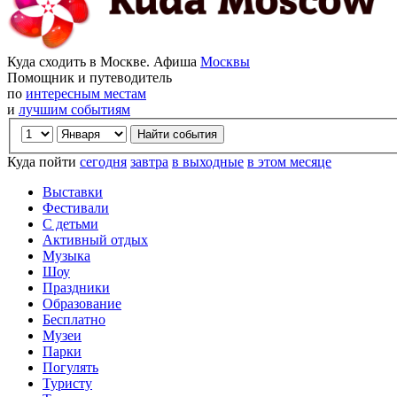
Куда сходить в Москве. Афиша
Москвы
Помощник и путеводитель
по
интересным местам
и
лучшим событиям
Куда пойти
сегодня
завтра
в выходные
в этом месяце
Выставки
Фестивали
С детьми
Активный отдых
Музыка
Шоу
Праздники
Образование
Бесплатно
Музеи
Парки
Погулять
Туристу