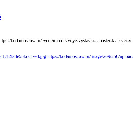
o
https://kudamoscow.ru/event/immersivnye-vystavki-i-master-klassy-v-vr-a
3c17f2fa3e55bdcf7e3.jpg
https://kudamoscow.ru/image/269/250/uploa