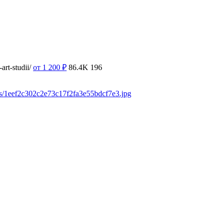
rt-studii/
от 1 200
₽
86.4K
196
ds/1eef2c302c2e73c17f2fa3e55bdcf7e3.jpg