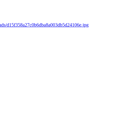
loads/d15f358a27c0b6dba8a003db5d24106e.jpg