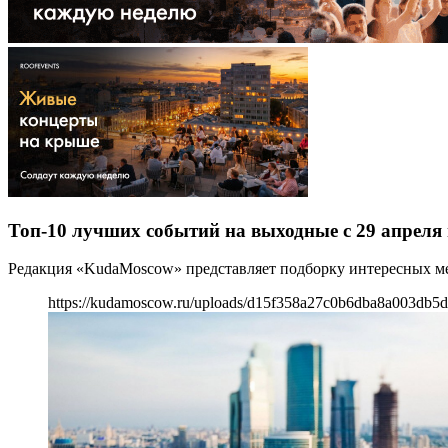
Топ-10 лучших событий на выходные с 29 апреля 
Редакция «KudaMoscow» представляет подборку интересных мер
https://kudamoscow.ru/uploads/d15f358a27c0b6dba8a003db5d