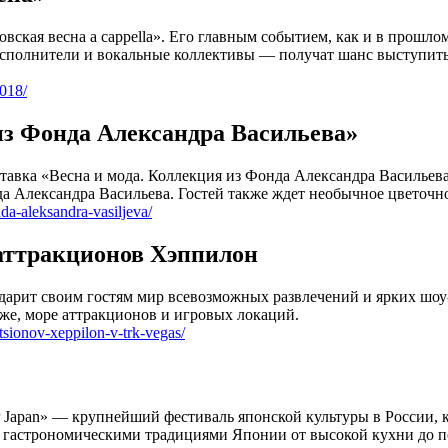
ковская весна a cappella». Его главным событием, как и в про
сполнители и вокальные коллективы — получат шанс выступить
2018/
 из Фонда Александра Васильева»
вка «Весна и мода. Коллекция из Фонда Александра Васильева»
да Александра Васильева. Гостей также ждет необычное цветочн
da-aleksandra-vasiljeva/
 аттракционов Хэппилон
арит своим гостям мир всевозможных развлечений и ярких шоу
же, море аттракционов и игровых локаций.
tsionov-xeppilon-v-trk-vegas/
r Japan» — крупнейший фестиваль японской культуры в России, 
с гастрономическими традициями Японии от высокой кухни до п