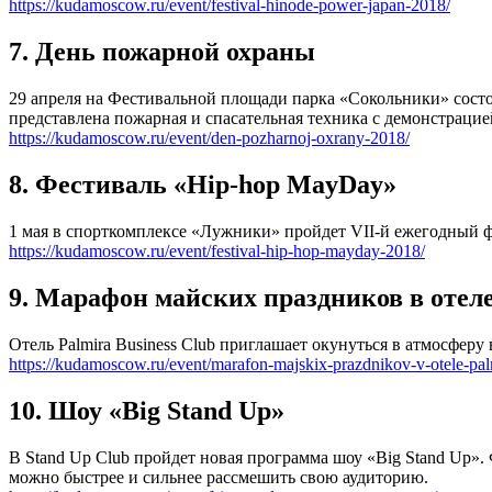
https://kudamoscow.ru/event/festival-hinode-power-japan-2018/
7. День пожарной охраны
29 апреля на Фестивальной площади парка «Сокольники» состо
представлена пожарная и спасательная техника с демонстрац
https://kudamoscow.ru/event/den-pozharnoj-oxrany-2018/
8. Фестиваль «Hip-hop MayDay»
1 мая в спорткомплексе «Лужники» пройдет VII-й ежегодный 
https://kudamoscow.ru/event/festival-hip-hop-mayday-2018/
9. Марафон майских праздников в отеле 
Отель Palmira Business Club приглашает окунуться в атмосфер
https://kudamoscow.ru/event/marafon-majskix-prazdnikov-v-otele-pal
10. Шоу «Big Stand Up»
В Stand Up Club пройдет новая программа шоу «Big Stand Up».
можно быстрее и сильнее рассмешить свою аудиторию.