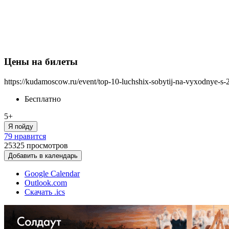
Цены на билеты
https://kudamoscow.ru/event/top-10-luchshix-sobytij-na-vyxodnye-s
Бесплатно
5+
Я пойду
79 нравится
25325
просмотров
Добавить в календарь
Google Calendar
Outlook.com
Скачать .ics