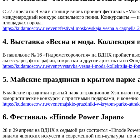
С 27 апреля по 9 мая в столице вновь пройдет фестиваль «Мос
международный конкурс акапельного пения. Конкурсанты — и
площадках города.
https://kudamoscow.ru/event/festival-moskovskaja-vesna-a-cappella-
4. Выставка «Весна и мода. Коллекция
В павильоне № 16 «Гидрометеорология» на ВДНХ пройдет выста
аксессуары, фотографии, открытки и другие артефакты из Фон
https://kudamoscow.ru/event/vystavka-vesna-i-moda-kollektsija-iz-fon
5. Майские праздники в крытом парке
В майские праздники крытый парк аттракционов Хэппилон под
юмористические конкурсы с приятными подарками, и конечно 
https://kudamoscow.ru/event/majskie-prazdniki-v-krytom-parke-attrak
6. Фестиваль «Hinode Power Japan»
28 и 29 апреля на ВДНХ в седьмой раз состоится «Hinode Powe
видами японских искусств и современной поп-культуры, но и 