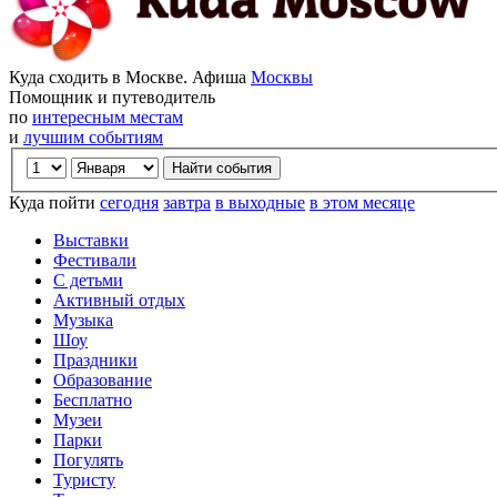
Куда сходить в Москве. Афиша
Москвы
Помощник и путеводитель
по
интересным местам
и
лучшим событиям
Куда пойти
сегодня
завтра
в выходные
в этом месяце
Выставки
Фестивали
С детьми
Активный отдых
Музыка
Шоу
Праздники
Образование
Бесплатно
Музеи
Парки
Погулять
Туристу