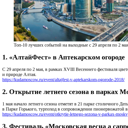
Топ-10 лучших событий на выходные с 29 апреля по 2 ма
1. «АлтайФест» в Аптекарском огороде
С 29 апреля по 2 мая, в рамках XVIII Весеннего фестиваля ц
и природе Алтая.
https://kudamoscow.ru/event/altajfest-v-aptekarskom-ogorode-2018/
2. Открытие летнего сезона в парках 
1 мая начало летнего сезона отметят в 21 парке столичного Д
в Парке Горького, турпоход в сопровождении пионервожатой в
https://kudamoscow.ru/event/otkrytie-letnego-sezona-v-parkax-mosk
3. Фестиваль «Московская весна a cappe