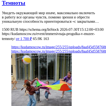
Темноты
Увидеть окружающий мир иначе, максимально включить
в работу все органы чувств, помимо зрения и обрести
уникальную способность ориентироваться «с закрытыми…
1500
RUB
https://schema.org/InStock
2026-07-30T15:12:00+03:00
https://kudamoscow.ru/event/immersivnaja-progulka-v-muzee-
temnoty/
от 1 700
₽
65.9K
163
https://kudamoscow.ru/image/255/255/uploads/8aaf45d55876
https://kudamoscow.ru/image/255/255/uploads/8aaf45d55876