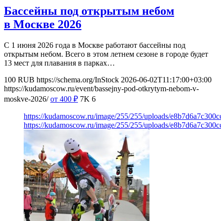
Бассейны под открытым небом
в Москве 2026
С 1 июня 2026 года в Москве работают бассейны под
открытым небом. Всего в этом летнем сезоне в городе будет
13 мест для плавания в парках…
100
RUB
https://schema.org/InStock
2026-06-02T11:17:00+03:00
https://kudamoscow.ru/event/bassejny-pod-otkrytym-nebom-v-
moskve-2026/
от 400
₽
7K
6
https://kudamoscow.ru/image/255/255/uploads/e8b7d6a7c30
https://kudamoscow.ru/image/255/255/uploads/e8b7d6a7c30