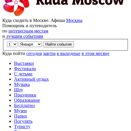
Куда сходить в Москве. Афиша
Москвы
Помощник и путеводитель
по
интересным местам
и
лучшим событиям
Куда пойти
сегодня
завтра
в выходные
в этом месяце
Выставки
Фестивали
С детьми
Активный отдых
Музыка
Шоу
Праздники
Образование
Бесплатно
Музеи
Парки
Погулять
Туристу