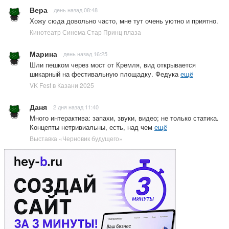
Вера
день назад 08:48
Хожу сюда довольно часто, мне тут очень уютно и приятно.
Кинотеатр Синема Стар Принц плаза
Марина
день назад 16:25
Шли пешком через мост от Кремля, вид открывается
шикарный на фестивальную площадку. Федука
ещё
VK Fest в Казани 2025
Даня
2 дня назад 11:40
Много интерактива: запахи, звуки, видео; не только статика.
Концепты нетривиальны, есть, над чем
ещё
Выставка «Черновик будущего»