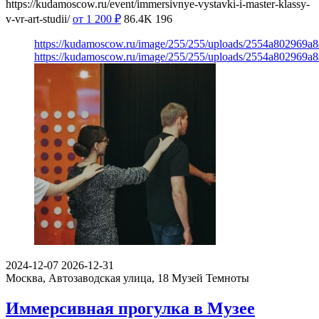
https://kudamoscow.ru/event/immersivnye-vystavki-i-master-klassy-
v-vr-art-studii/
от 1 200
₽
86.4K
196
https://kudamoscow.ru/image/255/255/uploads/2554a802969
https://kudamoscow.ru/image/255/255/uploads/2554a802969
2024-12-07
2026-12-31
Москва, Автозаводская улица, 18
Музей Темноты
Иммерсивная прогулка в Музее