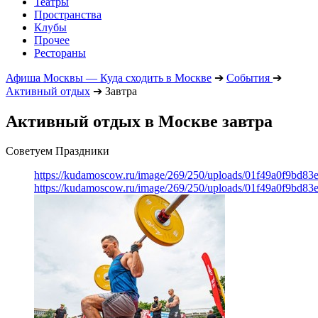
Театры
Пространства
Клубы
Прочее
Рестораны
Афиша Москвы — Куда сходить в Москве
➔
События
➔
Активный отдых
➔
Завтра
Активный отдых в Москве завтра
Советуем Праздники
https://kudamoscow.ru/image/269/250/uploads/01f49a0f9bd83
https://kudamoscow.ru/image/269/250/uploads/01f49a0f9bd83