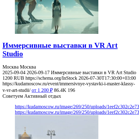
Иммерсивные выставки в VR Art
Studio
Москва
Москва
2025-09-04
2026-09-17
Иммерсивные выставки в VR Art Studio
1200
RUB
https://schema.org/InStock
2026-07-30T17:30:00+03:00
https://kudamoscow.ru/event/immersivnye-vystavki-i-master-klassy-
v-vr-art-studii/
от 1 200
₽
86.4K
196
Советуем Активный отдых
https://kudamoscow.ru/image/269/250/uploads/1eef2c302c2e7
https://kudamoscow.ru/image/269/250/uploads/1eef2c302c2e7