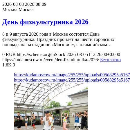
2026-08-08
2026-08-09
Москва
Москва
День физкультурника 2026
8 и 9 августа 2026 года в Москве состоится День
физкультурника. Праздник пройдет на шести городских
площадках: на стадионе «Москвич», в олимпийском…
0
RUB
https://schema.org/InStock
2026-08-05T12:26:00+03:00
https://kudamoscow.ru/event/den-fizkulturnika-2026/
Бесплатно
1.6K
9
https://kudamoscow.ru/image/255/255/uploads/005d8295a516
https://kudamoscow.ru/image/255/255/uploads/005d8295a516