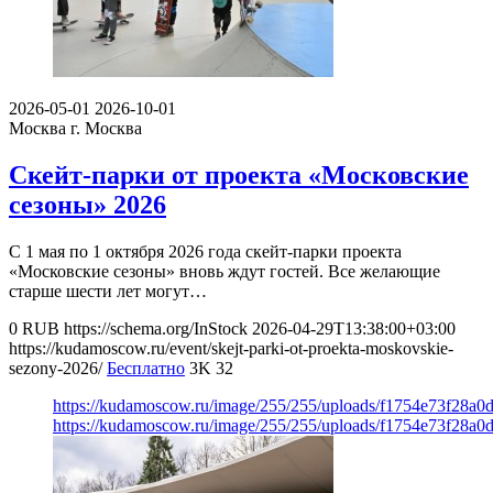
2026-05-01
2026-10-01
Москва
г. Москва
Скейт-парки от проекта «Московские
сезоны» 2026
С 1 мая по 1 октября 2026 года скейт-парки проекта
«Московские сезоны» вновь ждут гостей. Все желающие
старше шести лет могут…
0
RUB
https://schema.org/InStock
2026-04-29T13:38:00+03:00
https://kudamoscow.ru/event/skejt-parki-ot-proekta-moskovskie-
sezony-2026/
Бесплатно
3K
32
https://kudamoscow.ru/image/255/255/uploads/f1754e73f28a
https://kudamoscow.ru/image/255/255/uploads/f1754e73f28a