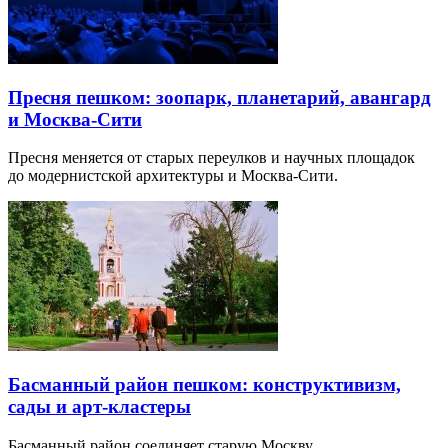
Пресня пешком: зоопарк, планетарий, авангард
и Москва-Сити
Пресня меняется от старых переулков и научных площадок
до модернистской архитектуры и Москва-Сити.
Басманный район пешком: конструктивизм,
сады и арт-кластеры
Басманный район соединяет старую Москву,