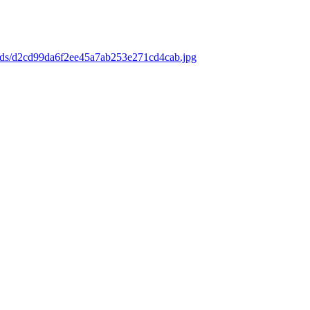
oads/d2cd99da6f2ee45a7ab253e271cd4cab.jpg