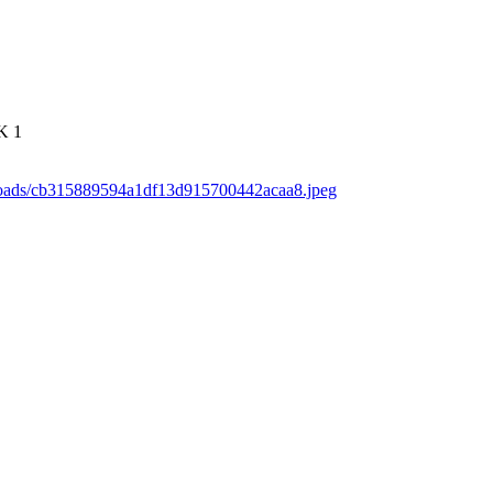
K
1
ploads/cb315889594a1df13d915700442acaa8.jpeg