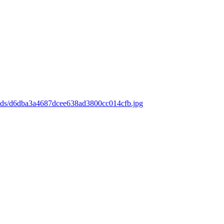
oads/d6dba3a4687dcee638ad3800cc014cfb.jpg