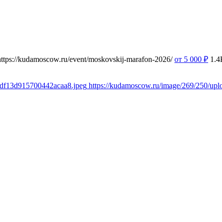
https://kudamoscow.ru/event/moskovskij-marafon-2026/
от 5 000
₽
1.4
1df13d915700442acaa8.jpeg
https://kudamoscow.ru/image/269/250/u