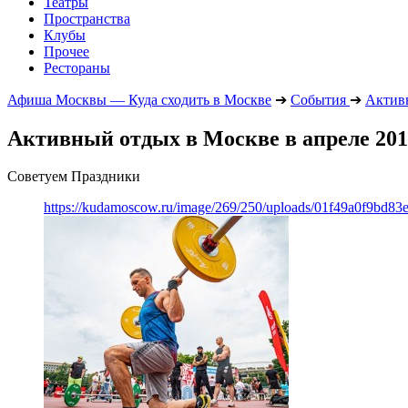
Театры
Пространства
Клубы
Прочее
Рестораны
Афиша Москвы — Куда сходить в Москве
➔
События
➔
Актив
Активный отдых в Москве в апреле 201
Советуем Праздники
https://kudamoscow.ru/image/269/250/uploads/01f49a0f9bd83