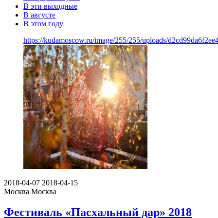
В эти выходные
В августе
В этом году
https://kudamoscow.ru/image/255/255/uploads/d2cd99da6f2e
2018-04-07
2018-04-15
Москва
Москва
Фестиваль «Пасхальный дар» 2018