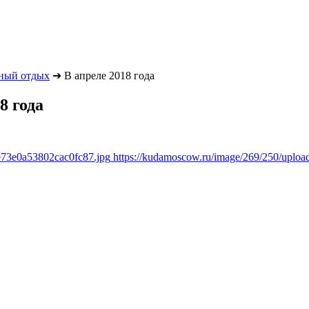
ный отдых
➔
В апреле 2018 года
8 года
e73e0a53802cac0fc87.jpg
https://kudamoscow.ru/image/269/250/uplo