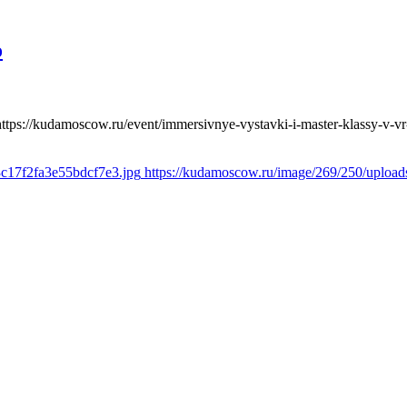
o
https://kudamoscow.ru/event/immersivnye-vystavki-i-master-klassy-v-vr-a
3c17f2fa3e55bdcf7e3.jpg
https://kudamoscow.ru/image/269/250/uploa