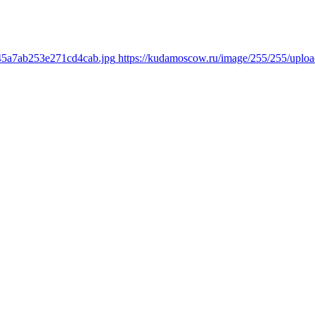
e45a7ab253e271cd4cab.jpg
https://kudamoscow.ru/image/255/255/upl