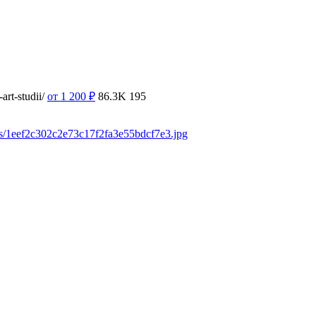
rt-studii/
от 1 200
₽
86.3K
195
ds/1eef2c302c2e73c17f2fa3e55bdcf7e3.jpg