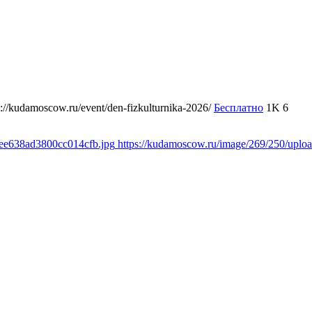
s://kudamoscow.ru/event/den-fizkulturnika-2026/
Бесплатно
1K
6
cee638ad3800cc014cfb.jpg
https://kudamoscow.ru/image/269/250/upl